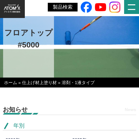
製品検索
フロアトップ
#5000
ホーム
»
仕上げ材上塗り材
»
溶剤・1液タイプ
お知らせ
News
年別