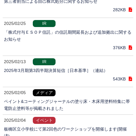
第三者割当による自己株式処分に関するお知らせ
282KB
2025/02/25
IR
「株式付与ＥＳＯＰ信託」の信託期間延長および追加拠出に関する
お知らせ
376KB
2025/02/13
IR
2025年3月期第3四半期決算短信［日本基準］（連結）
543KB
2025/02/05
メディア
ペイント&コーティングジャーナルの塗り床・木床用塗料特集に帯
電防止塗料等が掲載されました
2025/02/04
イベント
板橋区立小学校にて第2回色のワークショップを開催します(開催
済)