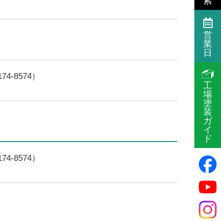
索
営
業
日
4-8574）
工
場
塗
装
ガ
イ
ド
4-8574）