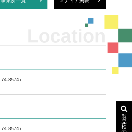
事業所一覧
メディア掲載
Location
4-8574）
製
品
検
4-8574）