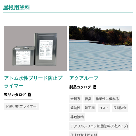
屋根用塗料
アトム水性ブリード防止プ
アクアルーフ
ライマー
製品カタログ
製品カタログ
金属系
低臭
作業性に優れる
下塗り材(プライマー)
遮熱性
短工期
コスト
長期防食
非危険物
アクリルシリコン樹脂塗料(1液タイプ)
仕上げ材上塗り材