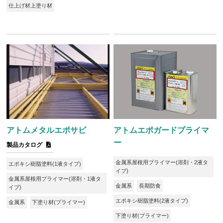
仕上げ材上塗り材
アトムメタルエポサビ
アトムエポガードプライマ
ー
製品カタログ
金属系屋根用プライマー(溶剤・2液タ
エポキシ樹脂塗料(1液タイプ)
イプ)
金属系屋根用プライマー(溶剤・1液タ
金属系
長期防食
イプ)
エポキシ樹脂塗料(2液タイプ)
金属系
下塗り材(プライマー)
下塗り材(プライマー)