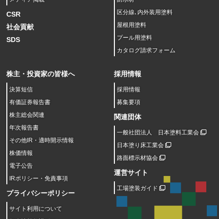
区分線､内外装用塗料
CSR
屋根用塗料
社会貢献
プール用塗料
SDS
カタログ請求フォーム
株主・投資家の皆様へ
採用情報
決算短信
採用情報
有価証券報告書
募集要項
株主総会関連
関連団体
年次報告書
一般社団法人 日本塗料工業会
その他IR・適時開示情報
日本塗り床工業会
株価情報
路面標示材協会
電子公告
運営サイト
IRポリシー・免責事項
工場塗装ガイド
プライバシーポリシー
サイト利用について