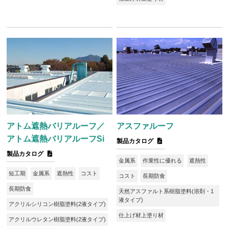
アトム遮熱バリアルーフ／
アスファルーフ
アトム遮熱バリアルーフSi
製品カタログ
製品カタログ
金属系
作業性に優れる
遮熱性
短工期
金属系
遮熱性
コスト
コスト
長期防食
長期防食
天然アスファルト系樹脂塗料(溶剤・1
液タイプ)
アクリルシリコン樹脂塗料(2液タイプ)
仕上げ材上塗り材
アクリルウレタン樹脂塗料(2液タイプ)