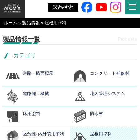
製品検索
ホーム
»
製品情報
»
屋根用塗料
製品情報一覧
Products
カテゴリ
道路・路面標示
コンクリート補修材
道路施工機械
地図管理システム
床用塗料
防水材
区分線､内外装用塗料
屋根用塗料