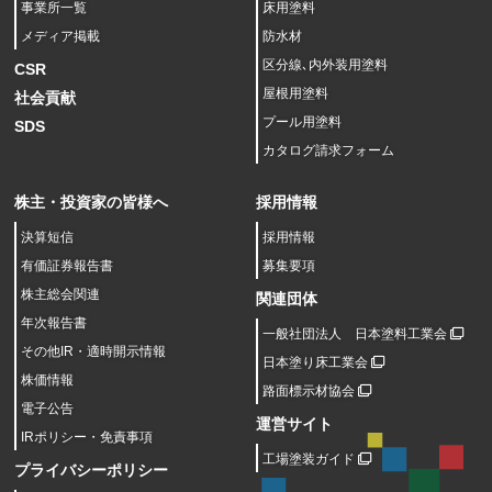
事業所一覧
床用塗料
メディア掲載
防水材
区分線､内外装用塗料
CSR
屋根用塗料
社会貢献
プール用塗料
SDS
カタログ請求フォーム
株主・投資家の皆様へ
採用情報
決算短信
採用情報
有価証券報告書
募集要項
株主総会関連
関連団体
年次報告書
一般社団法人 日本塗料工業会
その他IR・適時開示情報
日本塗り床工業会
株価情報
路面標示材協会
電子公告
運営サイト
IRポリシー・免責事項
工場塗装ガイド
プライバシーポリシー