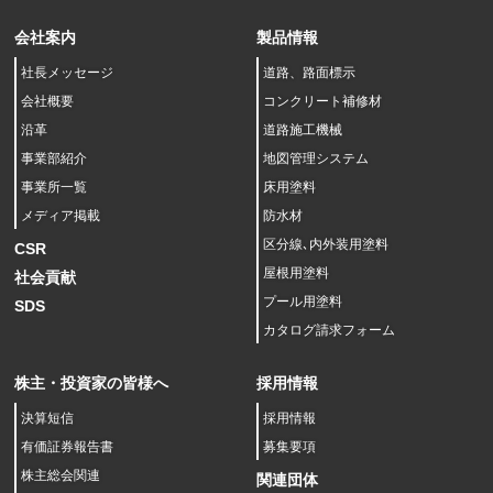
会社案内
製品情報
社長メッセージ
道路、路面標示
会社概要
コンクリート補修材
沿革
道路施工機械
事業部紹介
地図管理システム
事業所一覧
床用塗料
メディア掲載
防水材
区分線､内外装用塗料
CSR
屋根用塗料
社会貢献
プール用塗料
SDS
カタログ請求フォーム
株主・投資家の皆様へ
採用情報
決算短信
採用情報
有価証券報告書
募集要項
株主総会関連
関連団体