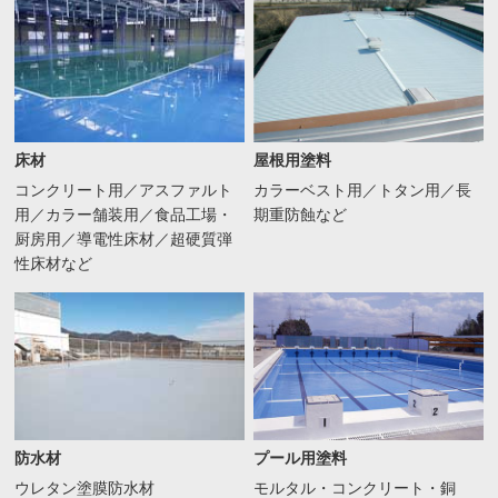
床材
屋根用塗料
コンクリート用／アスファルト
カラーベスト用／トタン用／長
用／カラー舗装用／食品工場・
期重防蝕など
厨房用／導電性床材／超硬質弾
性床材など
防水材
プール用塗料
ウレタン塗膜防水材
モルタル・コンクリート・銅