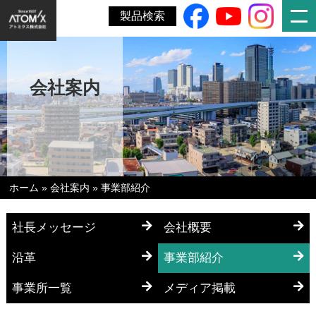
製品検索
会社案内
ホーム
»
会社案内
»
事業部紹介
社長メッセージ
会社概要
沿革
事業部紹介
事業所一覧
メディア掲載