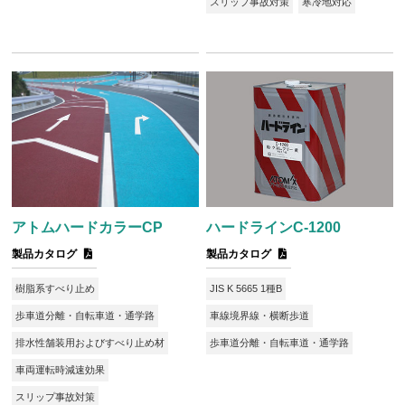
スリップ事故対策
寒冷地対応
アトムハードカラーCP
ハードラインC-1200
製品カタログ
製品カタログ
樹脂系すべり止め
JIS K 5665 1種B
歩車道分離・自転車道・通学路
車線境界線・横断歩道
排水性舗装用およびすべり止め材
歩車道分離・自転車道・通学路
車両運転時減速効果
スリップ事故対策