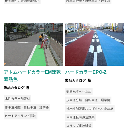
視覚障がい者誘導用標示
歩車道分離・自転車道・通学路
アトムハードカラーEM速乾
ハードカラーEPO-Z
遮熱色
製品カタログ
製品カタログ
樹脂系すべり止め
水性カラー舗装材
歩車道分離・自転車道・通学路
歩車道分離・自転車道・通学路
排水性舗装用およびすべり止め材
ヒートアイランド抑制
車両運転時減速効果
スリップ事故対策