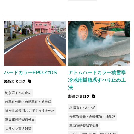
ハードカラーEPO-Z#DS
アトムハードカラー積雪寒
冷地用樹脂系すべり止め工
製品カタログ
法
樹脂系すべり止め
製品カタログ
歩車道分離・自転車道・通学路
樹脂系すべり止め
排水性舗装用およびすべり止め材
歩車道分離・自転車道・通学路
車両運転時減速効果
車両運転時減速効果
スリップ事故対策