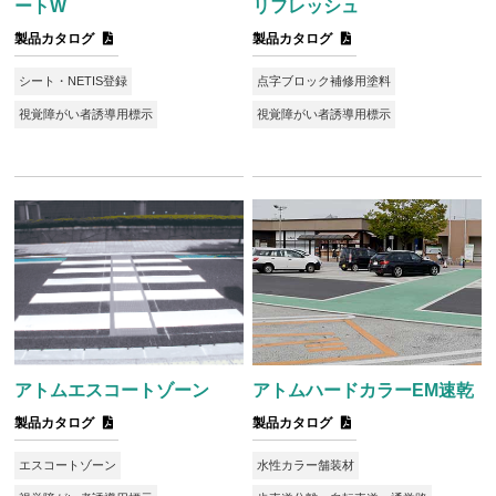
ートW
リフレッシュ
製品カタログ
製品カタログ
シート・NETIS登録
点字ブロック補修用塗料
視覚障がい者誘導用標示
視覚障がい者誘導用標示
アトムエスコートゾーン
アトムハードカラーEM速乾
製品カタログ
製品カタログ
エスコートゾーン
水性カラー舗装材