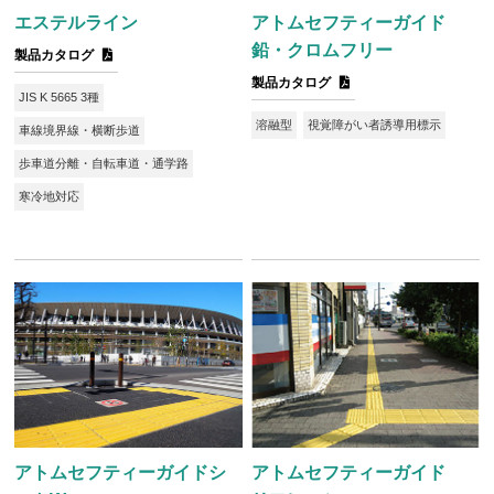
エステルライン
アトムセフティーガイド
鉛・クロムフリー
製品カタログ
製品カタログ
JIS K 5665 3種
溶融型
視覚障がい者誘導用標示
車線境界線・横断歩道
歩車道分離・自転車道・通学路
寒冷地対応
アトムセフティーガイドシ
アトムセフティーガイド