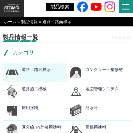
製品検索
ホーム
»
製品情報
»
道路・路面標示
製品情報一覧
Products
カテゴリ
道路・路面標示
コンクリート補修材
道路施工機械
地図管理システム
床用塗料
防水材
区分線､内外装用塗料
屋根用塗料