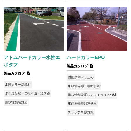
アトムハードカラー水性エ
ハードカラーEPO
ポタフ
製品カタログ
製品カタログ
樹脂系すべり止め
水性カラー舗装材
車線境界線・横断歩道
歩車道分離・自転車道・通学路
排水性舗装用およびすべり止め材
排水性舗装対応
車両運転時減速効果
スリップ事故対策