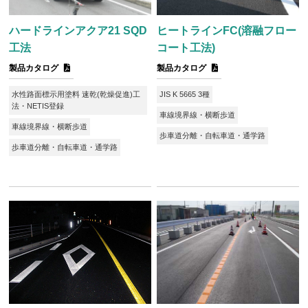
ハードラインアクア21 SQD
ヒートラインFC(溶融フロー
工法
コート工法)
製品カタログ
製品カタログ
水性路面標示用塗料 速乾(乾燥促進)工
JIS K 5665 3種
法・NETIS登録
車線境界線・横断歩道
車線境界線・横断歩道
歩車道分離・自転車道・通学路
歩車道分離・自転車道・通学路