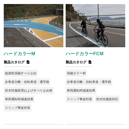
ハードカラーM
ハードカラーFCM
製品カタログ
製品カタログ
超速乾溶融すべり止め
溶融カラー材
歩車道分離・自転車道・通学路
歩車道分離・自転車道・通学路
排水性舗装用およびすべり止め材
車両運転時減速効果
車両運転時減速効果
スリップ事故対策
排水性舗装対応
スリップ事故対策