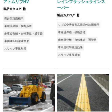
アトムリブHV
レインフラッシュラインス
ーパー
製品カタログ
製品カタログ
突起型路面標示
リブ式全天候型高視認性路面標示
車線境界線・横断歩道
車線境界線・横断歩道
歩車道分離・自転車道・通学路
歩車道分離・自転車道・通学路
車両運転時減速効果
車両運転時減速効果
スリップ事故対策
スリップ事故対策