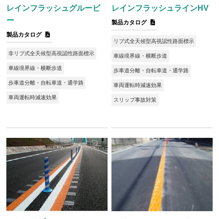
レインフラッシュグルービ
レインフラッシュラインHV
ー
製品カタログ
製品カタログ
リブ式全天候型高視認性路面標示
非リブ式全天候型高視認性路面標示
車線境界線・横断歩道
車線境界線・横断歩道
歩車道分離・自転車道・通学路
歩車道分離・自転車道・通学路
車両運転時減速効果
車両運転時減速効果
スリップ事故対策