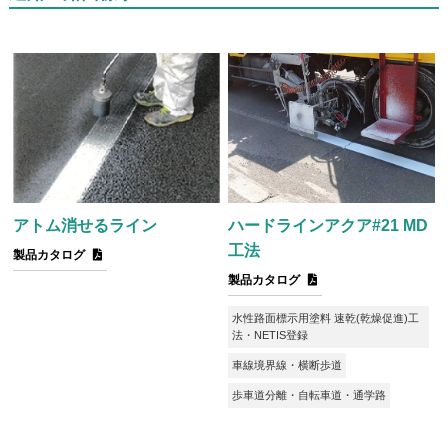
アトム消せるライン
ハードラインアクア#21 MD
工法
製品カタログ
製品カタログ
水性路面標示用塗料 速乾(乾燥促進)工
法・NETIS登録
車線境界線・横断歩道
歩車道分離・自転車道・通学路