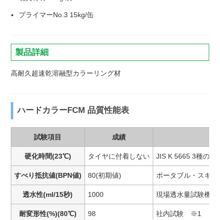
プライマーNo.3 15kg/缶
製品詳細
高耐久超速乾溶融型カラーリング材
ハードカラーFCM 品質性能表
試験項目
成績
硬化時間(23℃)
タイヤに付着しない
JIS K 5665 3
すべり抵抗値(BPN値)
80(初期値)
ポータブル・スキッ
透水性(ml/15秒)
1000
現場透水量試験機
耐変形性(%)(80℃)
98
社内試験 ※1