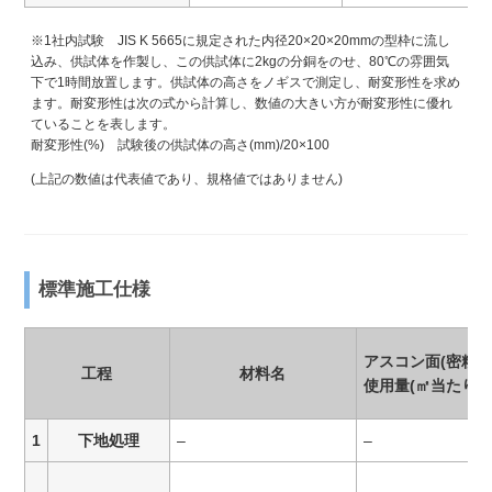
※1社内試験 JIS K 5665に規定された内径20×20×20mmの型枠に流し
込み、供試体を作製し、この供試体に2kgの分銅をのせ、80℃の雰囲気
下で1時間放置します。供試体の高さをノギスで測定し、耐変形性を求め
ます。耐変形性は次の式から計算し、数値の大きい方が耐変形性に優れ
ていることを表します。
耐変形性(%) 試験後の供試体の高さ(mm)/20×100
(上記の数値は代表値であり、規格値ではありません)
標準施工仕様
アスコン面(密粒)
工程
材料名
使用量(㎡当たり)
1
下地処理
–
–