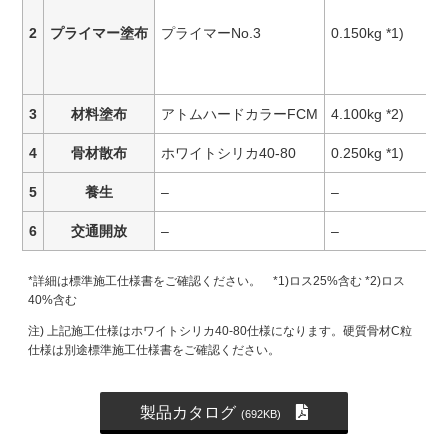
2
プライマー塗布
プライマーNo.3
0.150kg *1)
3
材料塗布
アトムハードカラーFCM
4.100kg *2)
4
骨材散布
ホワイトシリカ40-80
0.250kg *1)
5
養生
–
–
6
交通開放
–
–
*詳細は標準施工仕様書をご確認ください。 *1)ロス25%含む *2)ロス
40%含む
注) 上記施工仕様はホワイトシリカ40-80仕様になります。硬質骨材C粒
仕様は別途標準施工仕様書をご確認ください。
製品カタログ
(692KB)