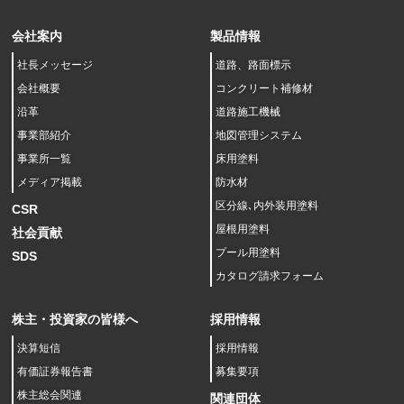
会社案内
製品情報
社長メッセージ
道路、路面標示
会社概要
コンクリート補修材
沿革
道路施工機械
事業部紹介
地図管理システム
事業所一覧
床用塗料
メディア掲載
防水材
区分線､内外装用塗料
CSR
屋根用塗料
社会貢献
プール用塗料
SDS
カタログ請求フォーム
株主・投資家の皆様へ
採用情報
決算短信
採用情報
有価証券報告書
募集要項
株主総会関連
関連団体