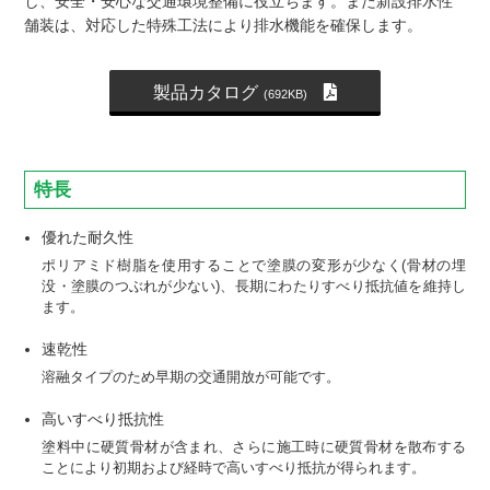
し、安全・安心な交通環境整備に役立ちます。また新設排水性
舗装は、対応した特殊工法により排水機能を確保します。
製品カタログ
(692KB)
特長
優れた耐久性
ポリアミド樹脂を使用することで塗膜の変形が少なく(骨材の埋
没・塗膜のつぶれが少ない)、長期にわたりすべり抵抗値を維持し
ます。
速乾性
溶融タイプのため早期の交通開放が可能です。
高いすべり抵抗性
塗料中に硬質骨材が含まれ、さらに施工時に硬質骨材を散布する
ことにより初期および経時で高いすべり抵抗が得られます。