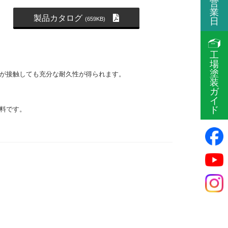
営
業
製品カタログ
(659KB)
日
工
場
塗
が接触しても充分な耐久性が得られます。
装
ガ
イ
ド
料です。