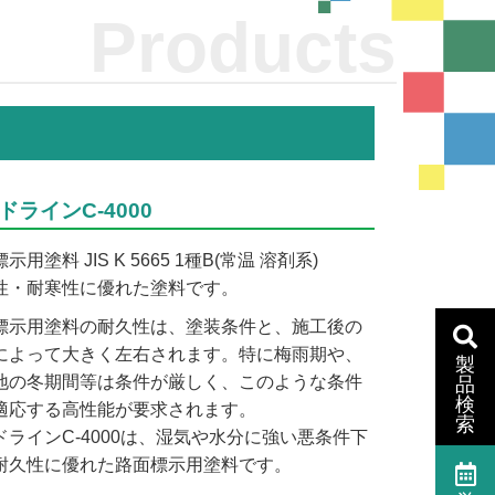
Products
ドラインC-4000
示用塗料 JIS K 5665 1種B(常温 溶剤系)
性・耐寒性に優れた塗料です。
標示用塗料の耐久性は、塗装条件と、施工後の
によって大きく左右されます。特に梅雨期や、
製
地の冬期間等は条件が厳しく、このような条件
品
検
適応する高性能が要求されます。
索
ドラインC-4000は、湿気や水分に強い悪条件下
耐久性に優れた路面標示用塗料です。