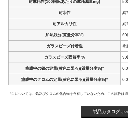
耐摩耗性(100回転あたりの摩耗減量mg)
5
耐水性
異
耐アルカリ性
異
加熱残分(質量分率%)
6
ガラスビーズ付着性
塗
ガラスビーズ固着率 %
9
塗膜中の鉛の定量(黄色に限る)(質量分率%)*
0.
塗膜中のクロムの定量(黄色に限る)(質量分率%)*
0.
*白については、鉛及びクロムの化合物を含有していないため、この試験は
製品カタログ
(659