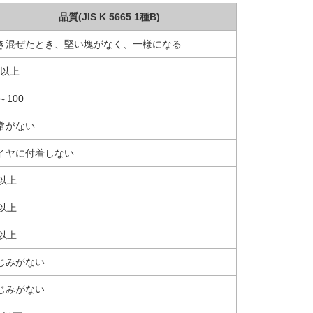
品質(JIS K 5665 1種B)
き混ぜたとき、堅い塊がなく、一様になる
3以上
～100
常がない
イヤに付着しない
7以上
0以上
0以上
じみがない
じみがない