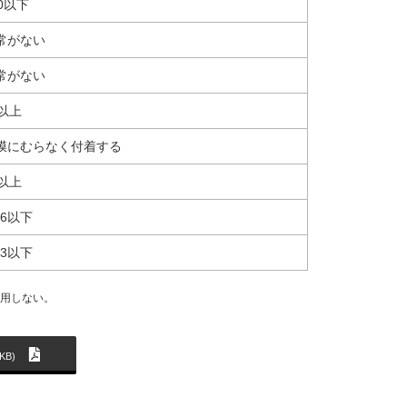
00以下
常がない
常がない
0以上
膜にむらなく付着する
0以上
06以下
03以下
適用しない。
KB)