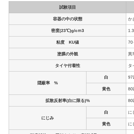
試験項目
容器の中の状態
か
密度(23℃)g/cｍ3
1.
粘度 KU値
70
塗膜の外観
異
タイヤ付着性
タ
白
9
隠蔽率 %
黄色
8
拡散反射率(白に限る)%
8
白
に
にじみ
黄色
に