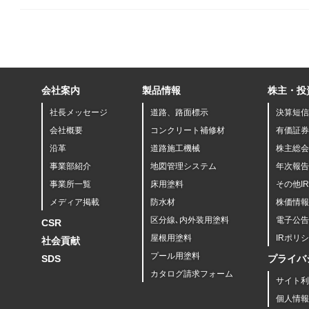
会社案内
製品情報
株主・投
社長メッセージ
道路、路面標示
決算短信
会社概要
コンクリート補修材
有価証券
沿革
道路施工機械
株主総会
事業部紹介
地図管理システム
年次報告
事業所一覧
床用塗料
その他I
メディア掲載
防水材
株価情報
区分線､内外装用塗料
電子公告
CSR
屋根用塗料
IRポリ
社会貢献
プール用塗料
SDS
プライバ
カタログ請求フォーム
サイト利
個人情報