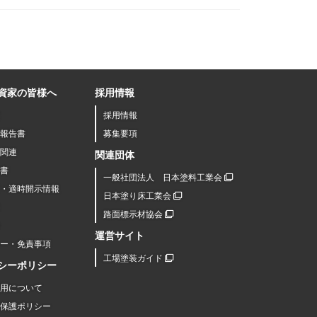
資家の皆様へ
採用情報
採用情報
報告書
募集要項
関連
関連団体
書
一般社団法人 日本塗料工業会
R・適時開示情報
日本塗り床工業会
路面標示材協会
運営サイト
シー・免責事項
工場塗装ガイド
シーポリシー
用について
保護ポリシー