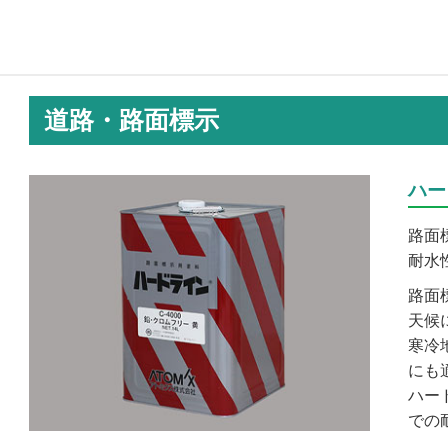
道路・路面標示
ハー
路面標
耐水
路面
天候
寒冷
にも
ハー
での