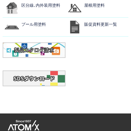
区分線､内外装用塗料
屋根用塗料
プール用塗料
販促資料更新一覧