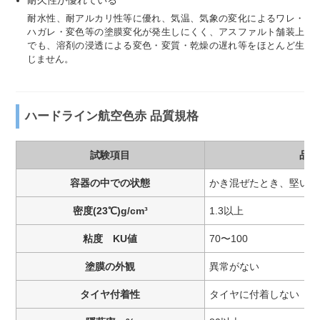
耐久性が優れている
耐水性、耐アルカリ性等に優れ、気温、気象の変化によるワレ・
ハガレ・変色等の塗膜変化が発生しにくく、アスファルト舗装上
でも、溶剤の浸透による変色・変質・乾燥の遅れ等をほとんど生
じません。
ハードライン航空色赤 品質規格
試験項目
品質
容器の中での状態
かき混ぜたとき、堅い塊
密度(23℃)g/cm³
1.3以上
粘度 KU値
70〜100
塗膜の外観
異常がない
タイヤ付着性
タイヤに付着しない