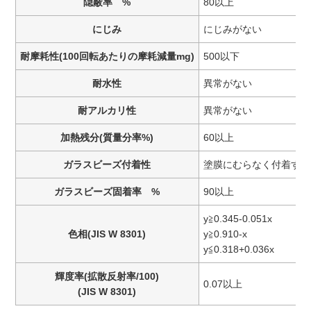
隠蔽率 %
80以上
にじみ
にじみがない
耐摩耗性(100回転あたりの摩耗減量mg)
500以下
耐水性
異常がない
耐アルカリ性
異常がない
加熱残分(質量分率%)
60以上
ガラスビーズ付着性
塗膜にむらなく付着する
ガラスビーズ固着率 %
90以上
y≧0.345-0.051x
色相(JIS W 8301)
y≧0.910-x
y≦0.318+0.036x
輝度率(拡散反射率/100)
0.07以上
(JIS W 8301)