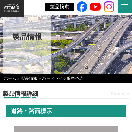
製品検索
製品情報
ホーム
»
製品情報
»
ハードライン航空色赤
製品情報詳細
Products
道路・路面標示