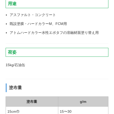
用途
アスファルト・コンクリート
既設塗膜・ハードカラーM、FCM用
アトムハードカラー水性エポタフの溶融材面塗り替え用
荷姿
15kg/石油缶
塗布量
塗布量
g/m
15cm巾
15〜30