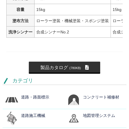
容量
15kg
15kg
塗布方法
ローラー塗装・機械塗装・スポンジ塗装
ローラー
洗浄シンナー
合成シンナーNo.2
合成シンナ
製品カタログ
(780KB)
カテゴリ
道路・路面標示
コンクリート補修材
道路施工機械
地図管理システム