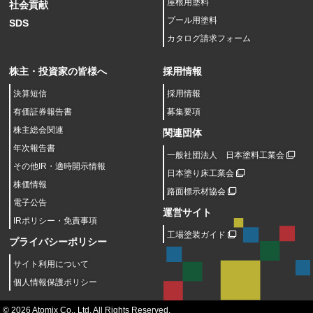
屋根用塗料
社会貢献
プール用塗料
SDS
カタログ請求フォーム
株主・投資家の皆様へ
採用情報
決算短信
採用情報
有価証券報告書
募集要項
株主総会関連
関連団体
年次報告書
一般社団法人 日本塗料工業会
その他IR・適時開示情報
日本塗り床工業会
株価情報
路面標示材協会
電子公告
運営サイト
IRポリシー・免責事項
工場塗装ガイド
プライバシーポリシー
サイト利用について
個人情報保護ポリシー
© 2026 Atomix Co., Ltd. All Rights Reserved.