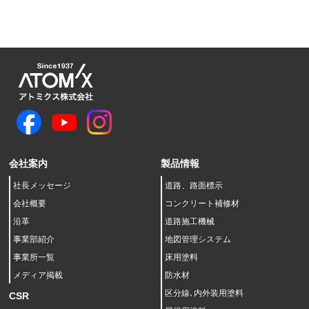
会社案内
製品情報
社長メッセージ
道路、路面標示
会社概要
コンクリート補修材
沿革
道路施工機械
事業部紹介
地図管理システム
事業所一覧
床用塗料
メディア掲載
防水材
区分線､内外装用塗料
CSR