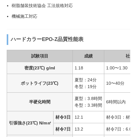
樹脂舗装技術協会 工法規格対応
機械施工対応
ハードカラーEPO-Z品質性能表
試験項目
成績
社内
密度(23℃) g/ml
1.18
1.00〜1.30
夏型：24分
ポットライフ(23℃)
10〜40分
冬型：19分
夏型：3.8時間
半硬化時間
6時間以内
冬型：3.3時間
材令3日
12.1
材令3日：材令7
引張強さ(23℃) N/m㎡
材令7日
13.2
材令7日：6.0N