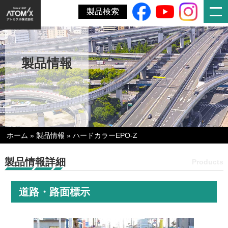
製品検索
製品情報
ホーム
»
製品情報
»
ハードカラーEPO-Z
製品情報詳細
Products
道路・路面標示