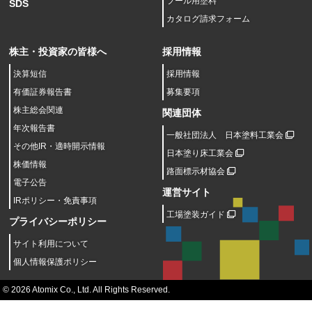
プール用塗料
SDS
カタログ請求フォーム
株主・投資家の皆様へ
採用情報
決算短信
採用情報
有価証券報告書
募集要項
株主総会関連
関連団体
年次報告書
一般社団法人 日本塗料工業会
その他IR・適時開示情報
日本塗り床工業会
株価情報
路面標示材協会
電子公告
運営サイト
IRポリシー・免責事項
工場塗装ガイド
プライバシーポリシー
サイト利用について
個人情報保護ポリシー
© 2026 Atomix Co., Ltd. All Rights Reserved.