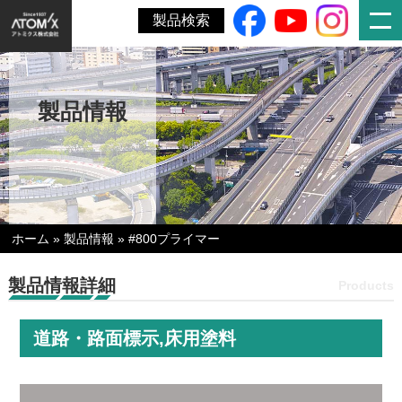
製品検索
製品情報
ホーム
»
製品情報
»
#800プライマー
製品情報詳細
Products
道路・路面標示,床用塗料