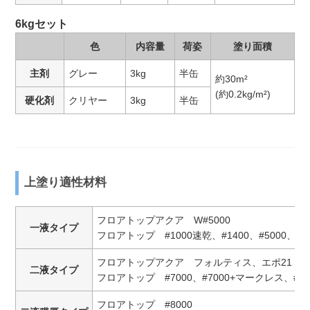
6kgセット
色
内容量
荷姿
塗り面積
主剤
グレー
3kg
半缶
約30m²
(約0.2kg/m²)
硬化剤
クリヤー
3kg
半缶
上塗り適性材料
フロアトップアクア W#5000
一液タイプ
フロアトップ #1000速乾、#1400、#5000、#54
フロアトップアクア フォルティス、エポ21
二液タイプ
フロアトップ #7000、#7000+マークレス、#8
フロアトップ #8000