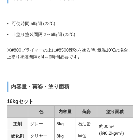
可使時間 5時間 (23℃)
上塗り塗装間隔 2～6時間 (23℃)
※#800プライマーの上に#8500速乾を塗る時､気温10℃の場合､
上塗り塗装間隔が4～6時間必要です｡
内容量・荷姿・塗り面積
16kgセット
色
内容量
荷姿
塗り面積
主剤
グレー
8kg
石油缶
約80m²
(約0.2kg/m²)
硬化剤
クリヤー
8kg
半缶