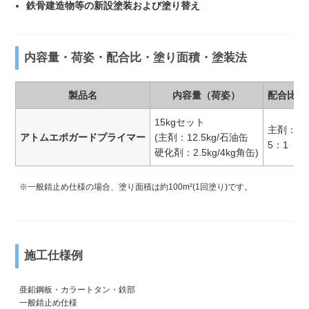
鉄骨建造物等の新設塗装および塗り替え
内容量・荷姿・配合比・塗り面積・塗装法
製品名
内容量（荷姿）
配合比(重
15kgセット
主剤：硬
アトムエポガードプライマー
(主剤：12.5kg/石油缶
5：1
硬化剤：2.5kg/4kg角缶)
※一般錆止め仕様の場合、塗り面積は約100m²(1回塗り)です。
施工仕様例
亜鉛鋼板・カラートタン・鉄部
一般錆止め仕様