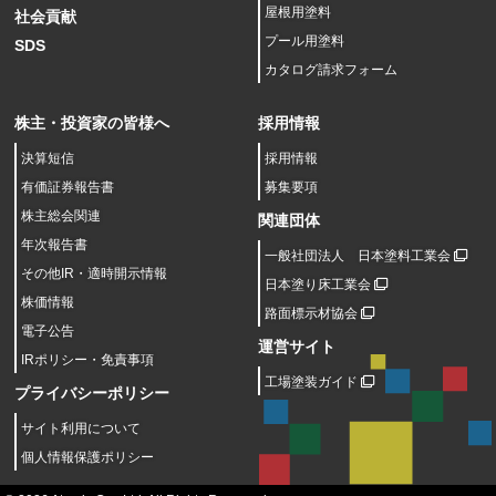
屋根用塗料
社会貢献
プール用塗料
SDS
カタログ請求フォーム
株主・投資家の皆様へ
採用情報
決算短信
採用情報
有価証券報告書
募集要項
株主総会関連
関連団体
年次報告書
一般社団法人 日本塗料工業会
その他IR・適時開示情報
日本塗り床工業会
株価情報
路面標示材協会
電子公告
運営サイト
IRポリシー・免責事項
工場塗装ガイド
プライバシーポリシー
サイト利用について
個人情報保護ポリシー