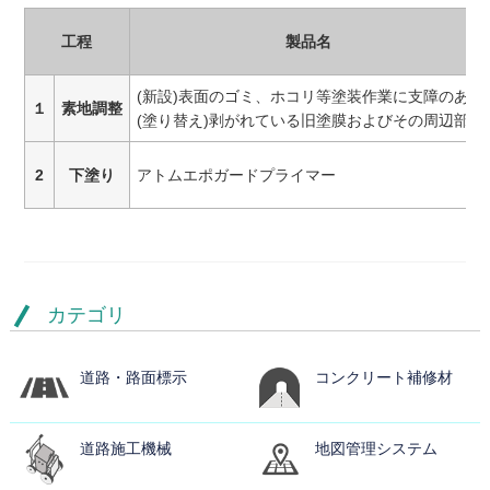
工程
製品名
(新設)表面のゴミ、ホコリ等塗装作業に支障のある
１
素地調整
(塗り替え)剥がれている旧塗膜およびその周辺部
2
下塗り
アトムエポガードプライマー
カテゴリ
道路・路面標示
コンクリート補修材
道路施工機械
地図管理システム