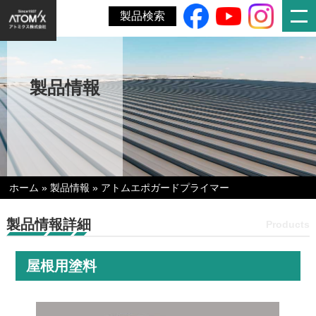
製品検索
製品情報
ホーム
»
製品情報
»
アトムエポガードプライマー
製品情報詳細
Products
屋根用塗料