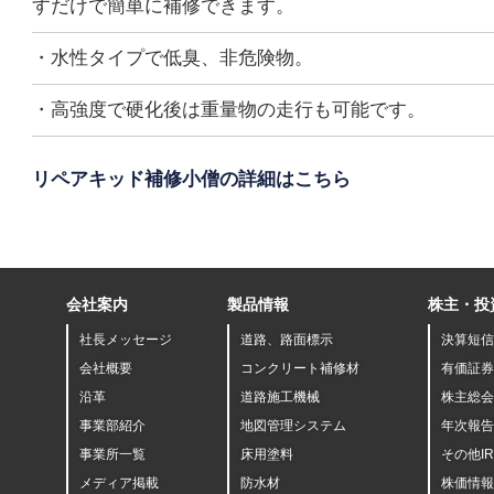
すだけで簡単に補修できます。
・水性タイプで低臭、非危険物。
・高強度で硬化後は重量物の走行も可能です。
リペアキッド補修小僧の詳細はこちら
会社案内
製品情報
株主・投
社長メッセージ
道路、路面標示
決算短信
会社概要
コンクリート補修材
有価証券
沿革
道路施工機械
株主総会
事業部紹介
地図管理システム
年次報告
事業所一覧
床用塗料
その他I
メディア掲載
防水材
株価情報