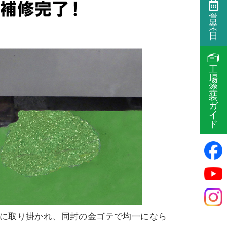
営
業
日
工
場
塗
装
ガ
イ
ド
に取り掛かれ、同封の金ゴテで均一になら