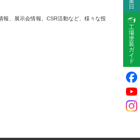
業
日
情報、展示会情報、CSR活動など、様々な投
工
場
塗
装
ガ
イ
ド