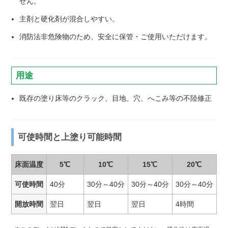
せん。
主剤と硬化剤が混合しやすい。
消防法非危険物のため、安全に保管・ご使用いただけます。
用途
既存の塗り床等のクラック、目地、穴、へこみ等の不陸修正
可使時間と上塗り可能時間
床面温度
5℃
10℃
15℃
20℃
可使時間
40分
30分～40分
30分～40分
30分～40分
2
開放時間
翌日
翌日
翌日
4時間
2