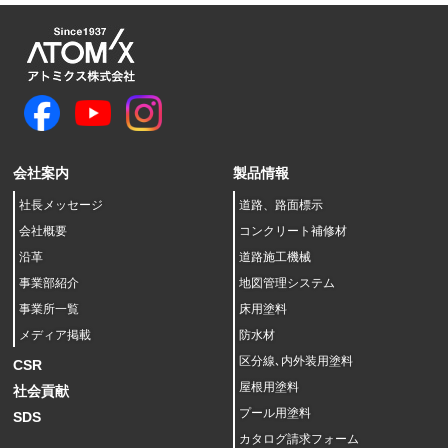
会社案内
製品情報
社長メッセージ
道路、路面標示
会社概要
コンクリート補修材
沿革
道路施工機械
事業部紹介
地図管理システム
事業所一覧
床用塗料
メディア掲載
防水材
区分線､内外装用塗料
CSR
屋根用塗料
社会貢献
プール用塗料
SDS
カタログ請求フォーム