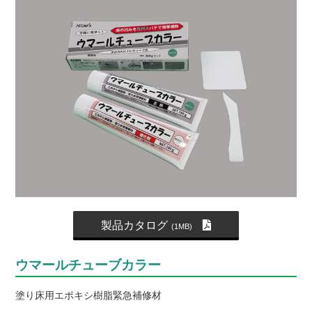
製品カタログ
(1MB)
ウマールチューブカラー
塗り床用エポキシ樹脂緊急補修材