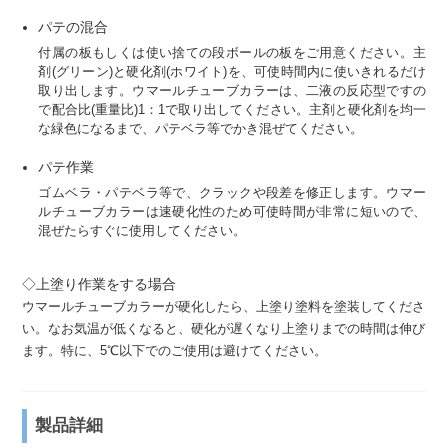
パテの混合
付属の板もしくは使い捨ての段ボールの板をご用意ください。主
剤(グリーン)と硬化剤(ホワイト)を、可使時間内に使いきれるだけ
取り出します。ウマールチューブカラーは、二液の反応型ですの
で配合比(重量比)1：1で取り出してください。主剤と硬化剤を均一
な緑色になるまで、パテベラ等でかき混ぜてください。
パテ作業
ゴムベラ・パテベラ等で、クラックや段差を修正します。ウマー
ルチューブカラーは速硬化性のため可使時間が非常に短いので、
混ぜたらすぐに使用してください。
◇上塗り作業をする場合
ウマールチューブカラーが硬化したら、上塗り塗料を塗装してくださ
い。なお気温が低くなると、硬化が遅くなり上塗りまでの時間は伸び
ます。特に、5℃以下でのご使用は避けてください。
製品詳細