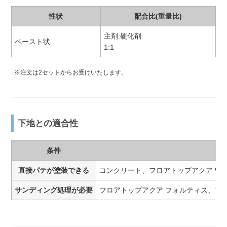
性状
配合比(重量比)
主剤:硬化剤
ペースト状
1:1
※注文は2セットからお受けいたします。
下地との適合性
条件
直接パテが塗装できる
コンクリート、フロアトップアクア W#500
サンディング処理が必要
フロアトップアクア フォルティス、フロア