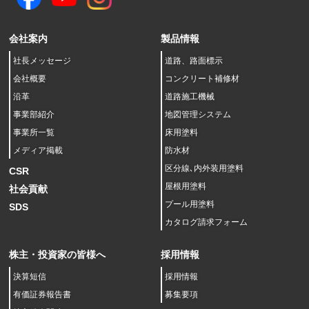
会社案内
製品情報
社長メッセージ
道路、路面標示
会社概要
コンクリート補修材
沿革
道路施工機械
事業部紹介
地図管理システム
事業所一覧
床用塗料
メディア掲載
防水材
区分線､内外装用塗料
CSR
屋根用塗料
社会貢献
プール用塗料
SDS
カタログ請求フォーム
株主・投資家の皆様へ
採用情報
決算短信
採用情報
有価証券報告書
募集要項