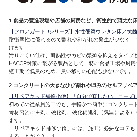
1.食品の製造現場や店舗の厨房など、衛生的で頑丈な
【フロアガードUシリーズ】水性硬質ウレタン床／抗
耐衝撃性に優れるので割れや剥がれの発生が少なく、
けます。
滑りにくい仕様、耐熱性やカビの繁殖を抑えるタイプ
HACCP対策に繋がる製品として、特に食品工場や厨
短工期で低臭のため、臭い移りの心配も少ないです。
2.コンクリートの大きなひび割れや凹みのセルフリペア
【リペアキッド補修小僧】「自分で直したい」ニーズ
初めての従業員施工でも、手軽かつ簡単にコンクリー
骨材容器に主剤、硬化剤、硬化促進剤（気温による）
ます。
「リペアキッド補修小僧」には、施工に必要なコテも
することができます。