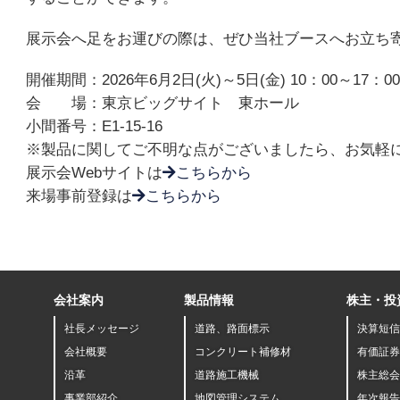
展示会へ足をお運びの際は、ぜひ当社ブースへお立ち
開催期間：2026年6月2日(火)～5日(金) 10：00～17：0
会 場：東京ビッグサイト 東ホール
小間番号：E1-15-16
※製品に関してご不明な点がございましたら、お気軽
展示会Webサイトは
こちらから
来場事前登録は
こちらから
会社案内
製品情報
株主・投
社長メッセージ
道路、路面標示
決算短信
会社概要
コンクリート補修材
有価証券
沿革
道路施工機械
株主総会
事業部紹介
地図管理システム
年次報告