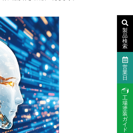
製
品
検
索
営
業
日
工
場
塗
装
ガ
イ
ド