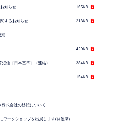
るお知らせ
165KB
に関するお知らせ
213KB
済)
429KB
決算短信［日本基準］（連結）
384KB
154KB
ス株式会社の移転について
にワークショップを出展します(開催済)