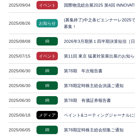
2025/09/04
イベント
国際物流総合展2025 第4回 INNOVA
(募集終了)中之条ビエンナーレ202
2025/08/26
お知らせ
募集！
2025/08/08
IR
2026年3月期第１四半期決算短信［
2025/07/15
イベント
第11回 東京 猛暑対策展出展のお知ら
2025/06/30
IR
第78期 年次報告書
2025/06/30
IR
第78期定時株主総会決議ご通知
2025/06/30
IR
第78期 有価証券報告書
2025/06/18
メディア
ペイント&コーティングジャーナルに
2025/06/05
IR
第78期定時株主総会招集ご通知