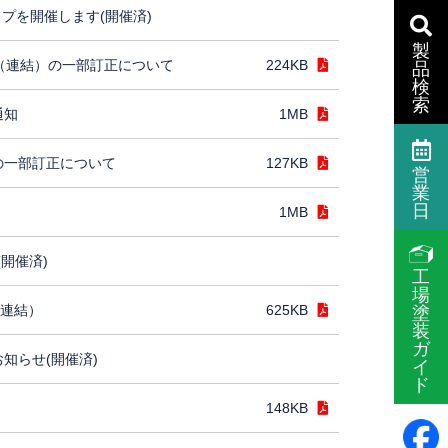
プを開催します(開催済)
製
］（連結）の一部訂正について
224KB
品
検
索
通知
1MB
の一部訂正について
127KB
営
業
日
1MB
(開催済)
工
場
（連結）
625KB
塗
装
ガ
お知らせ(開催済)
イ
ド
148KB