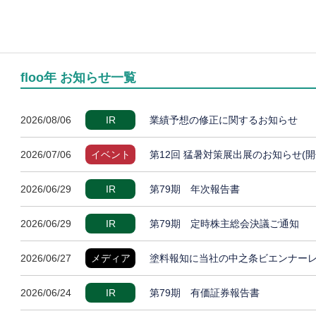
floo年 お知らせ一覧
2026/08/06
IR
業績予想の修正に関するお知らせ
2026/07/06
イベント
第12回 猛暑対策展出展のお知らせ(開
2026/06/29
IR
第79期 年次報告書
2026/06/29
IR
第79期 定時株主総会決議ご通知
2026/06/27
メディア
塗料報知に当社の中之条ビエンナー
2026/06/24
IR
第79期 有価証券報告書