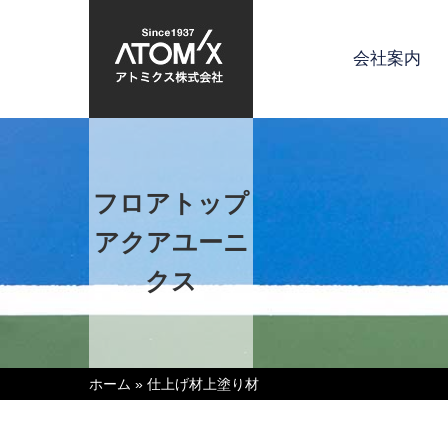
会社案内
フロアトップ
アクアユーニ
クス
ホーム
»
仕上げ材上塗り材