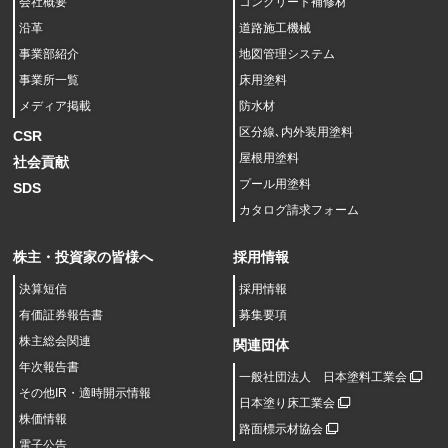
会社概要
コンクリート補修材
沿革
道路施工機械
事業部紹介
地図管理システム
事業所一覧
床用塗料
メディア掲載
防水材
区分線､内外装用塗料
CSR
屋根用塗料
社会貢献
プール用塗料
SDS
カタログ請求フォーム
株主・投資家の皆様へ
採用情報
決算短信
採用情報
有価証券報告書
募集要項
株主総会関連
関連団体
年次報告書
一般社団法人 日本塗料工業会
その他IR・適時開示情報
日本塗り床工業会
株価情報
路面標示材協会
電子公告