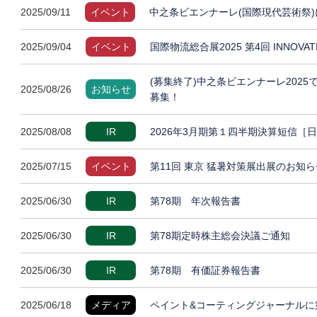
2025/09/11
イベント
中之条ビエンナーレ(国際現代芸術祭)
2025/09/04
イベント
国際物流総合展2025 第4回 INNOVA
(募集終了)中之条ビエンナーレ202
2025/08/26
お知らせ
募集！
2025/08/08
IR
2026年3月期第１四半期決算短信［
2025/07/15
イベント
第11回 東京 猛暑対策展出展のお知ら
2025/06/30
IR
第78期 年次報告書
2025/06/30
IR
第78期定時株主総会決議ご通知
2025/06/30
IR
第78期 有価証券報告書
2025/06/18
メディア
ペイント&コーティングジャーナルに