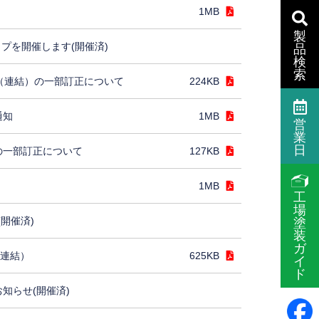
1MB
製
プを開催します(開催済)
品
検
索
］（連結）の一部訂正について
224KB
通知
1MB
営
業
日
の一部訂正について
127KB
1MB
工
場
(開催済)
塗
装
ガ
（連結）
625KB
イ
ド
お知らせ(開催済)