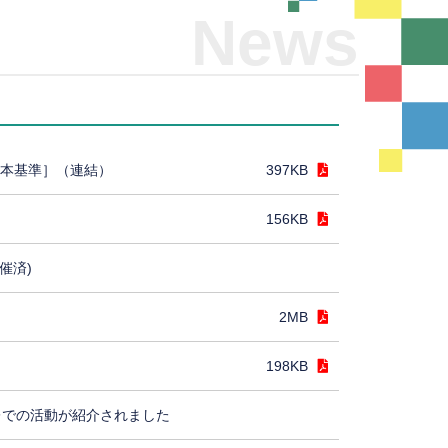
News
日本基準］（連結）
397KB
156KB
催済)
2MB
198KB
レでの活動が紹介されました