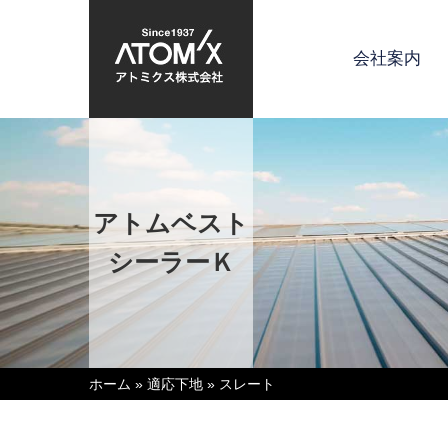
会社案内
アトムベスト
シーラーＫ
ホーム
»
適応下地
»
スレート