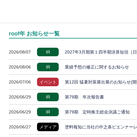
roof年 お知らせ一覧
2026/08/07
IR
2027年3月期第１四半期決算短信［
2026/08/06
IR
業績予想の修正に関するお知らせ
2026/07/06
イベント
第12回 猛暑対策展出展のお知らせ(開
2026/06/29
IR
第79期 年次報告書
2026/06/29
IR
第79期 定時株主総会決議ご通知
2026/06/27
メディア
塗料報知に当社の中之条ビエンナー