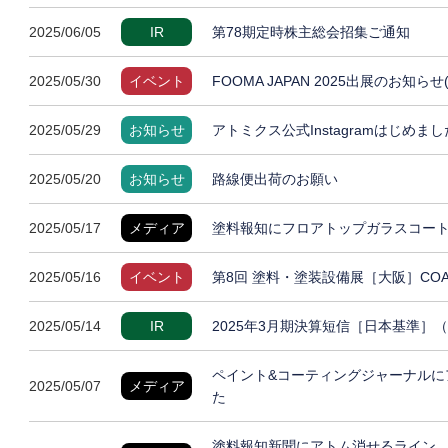
2025/06/05
IR
第78期定時株主総会招集ご通知
2025/05/30
イベント
FOOMA JAPAN 2025出展のお知らせ
2025/05/29
お知らせ
アトミクス公式Instagramはじめまし
2025/05/20
お知らせ
路線便出荷のお願い
2025/05/17
メディア
塗料報知にフロアトップガラスコート
2025/05/16
イベント
第8回 塗料・塗装設備展［大阪］COAT
2025/05/14
IR
2025年3月期決算短信［日本基準］
ペイント&コーティングジャーナルに
2025/05/07
メディア
た
塗料報知新聞にアトム消せるライン