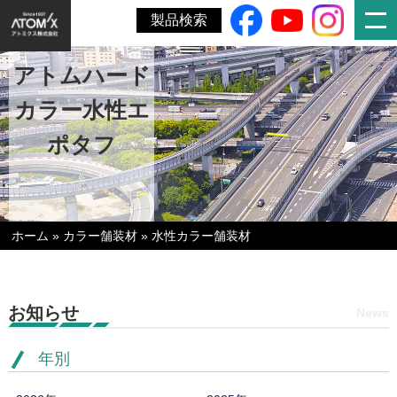
製品検索
アトムハード
カラー水性エ
ポタフ
ホーム
»
カラー舗装材
»
水性カラー舗装材
お知らせ
News
年別