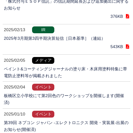
「株式付与ＥＳＯＰ信託」の信託期間延長および追加拠出に関する
お知らせ
376KB
2025/02/13
IR
2025年3月期第3四半期決算短信［日本基準］（連結）
543KB
2025/02/05
メディア
ペイント&コーティングジャーナルの塗り床・木床用塗料特集に帯
電防止塗料等が掲載されました
2025/02/04
イベント
板橋区立小学校にて第2回色のワークショップを開催します(開催
済)
2025/01/10
イベント
第39回 ネプコン ジャパン -エレクトロニクス 開発・実装展-出展の
お知らせ(開催済)