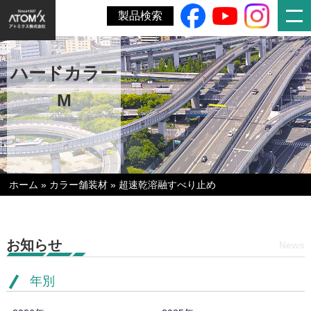
製品検索
ハードカラー
M
ホーム
»
カラー舗装材
»
超速乾溶融すべり止め
お知らせ
News
年別