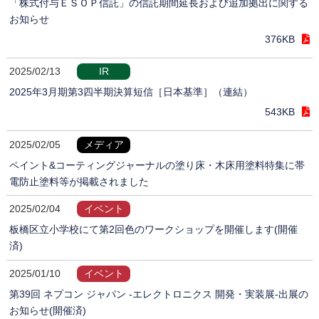
「株式付与ＥＳＯＰ信託」の信託期間延長および追加拠出に関する
お知らせ
376KB
2025/02/13
IR
2025年3月期第3四半期決算短信［日本基準］（連結）
543KB
2025/02/05
メディア
ペイント&コーティングジャーナルの塗り床・木床用塗料特集に帯
電防止塗料等が掲載されました
2025/02/04
イベント
板橋区立小学校にて第2回色のワークショップを開催します(開催
済)
2025/01/10
イベント
第39回 ネプコン ジャパン -エレクトロニクス 開発・実装展-出展の
お知らせ(開催済)