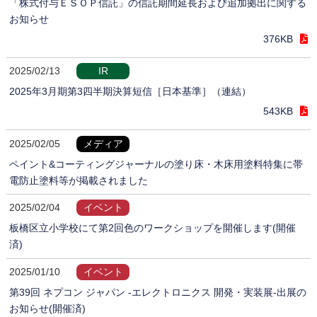
「株式付与ＥＳＯＰ信託」の信託期間延長および追加拠出に関する
お知らせ
376KB
2025/02/13
IR
2025年3月期第3四半期決算短信［日本基準］（連結）
543KB
2025/02/05
メディア
ペイント&コーティングジャーナルの塗り床・木床用塗料特集に帯
電防止塗料等が掲載されました
2025/02/04
イベント
板橋区立小学校にて第2回色のワークショップを開催します(開催
済)
2025/01/10
イベント
第39回 ネプコン ジャパン -エレクトロニクス 開発・実装展-出展の
お知らせ(開催済)