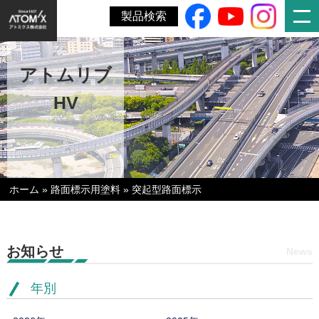
製品検索
アトムリブ
HV
ホーム
»
路面標示用塗料
»
突起型路面標示
お知らせ
News
年別