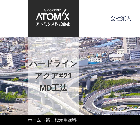
会社案内
ハードライン
アクア#21
MD工法
ホーム
»
路面標示用塗料