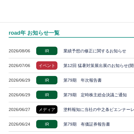
road年 お知らせ一覧
2026/08/06
IR
業績予想の修正に関するお知らせ
2026/07/06
イベント
第12回 猛暑対策展出展のお知らせ(開
2026/06/29
IR
第79期 年次報告書
2026/06/29
IR
第79期 定時株主総会決議ご通知
2026/06/27
メディア
塗料報知に当社の中之条ビエンナー
2026/06/24
IR
第79期 有価証券報告書