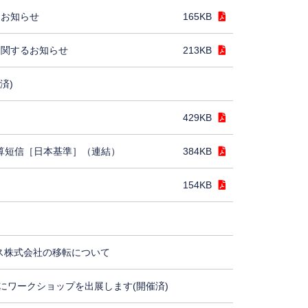
るお知らせ
165KB
に関するお知らせ
213KB
済)
429KB
決算短信［日本基準］（連結）
384KB
154KB
ス株式会社の移転について
にワークショップを出展します(開催済)