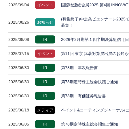
2025/09/04
イベント
国際物流総合展2025 第4回 INNOVA
(募集終了)中之条ビエンナーレ202
2025/08/26
お知らせ
募集！
2025/08/08
IR
2026年3月期第１四半期決算短信［
2025/07/15
イベント
第11回 東京 猛暑対策展出展のお知ら
2025/06/30
IR
第78期 年次報告書
2025/06/30
IR
第78期定時株主総会決議ご通知
2025/06/30
IR
第78期 有価証券報告書
2025/06/18
メディア
ペイント&コーティングジャーナルに
2025/06/05
IR
第78期定時株主総会招集ご通知