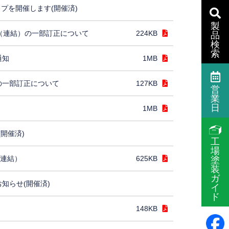
プを開催します(開催済)
製
］（連結）の一部訂正について
224KB
品
検
索
通知
1MB
の一部訂正について
127KB
営
業
日
1MB
(開催済)
工
場
（連結）
625KB
塗
装
ガ
お知らせ(開催済)
イ
ド
148KB