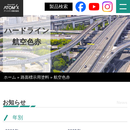
製品検索
ハードライン
航空色赤
ホーム
»
路面標示用塗料
»
航空色赤
お知らせ
News
年別