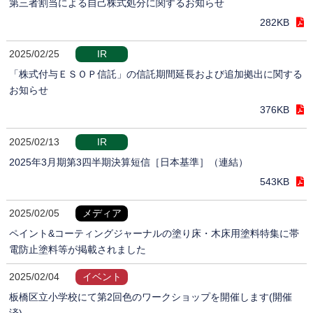
第三者割当による自己株式処分に関するお知らせ
282KB
2025/02/25
IR
「株式付与ＥＳＯＰ信託」の信託期間延長および追加拠出に関する
お知らせ
376KB
2025/02/13
IR
2025年3月期第3四半期決算短信［日本基準］（連結）
543KB
2025/02/05
メディア
ペイント&コーティングジャーナルの塗り床・木床用塗料特集に帯
電防止塗料等が掲載されました
2025/02/04
イベント
板橋区立小学校にて第2回色のワークショップを開催します(開催
済)