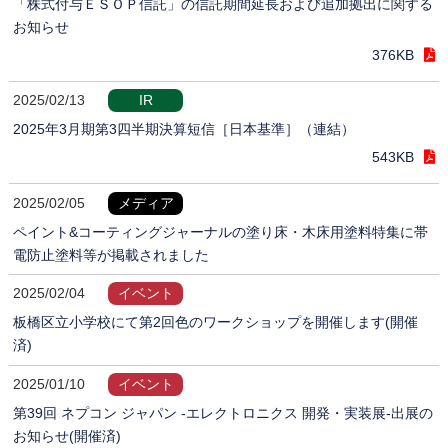
「株式付与ＥＳＯＰ信託」の信託期間延長および追加拠出に関する
お知らせ
376KB
2025/02/13
IR
2025年3月期第3四半期決算短信［日本基準］（連結）
543KB
2025/02/05
メディア
ペイント&コーティングジャーナルの塗り床・木床用塗料特集に帯
電防止塗料等が掲載されました
2025/02/04
イベント
板橋区立小学校にて第2回色のワークショップを開催します(開催
済)
2025/01/10
イベント
第39回 ネプコン ジャパン -エレクトロニクス 開発・実装展-出展の
お知らせ(開催済)