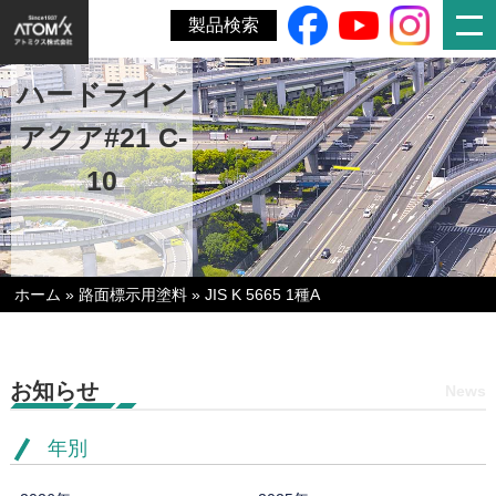
製品検索
ハードライン
アクア#21 C-
10
ホーム
»
路面標示用塗料
»
JIS K 5665 1種A
お知らせ
News
年別