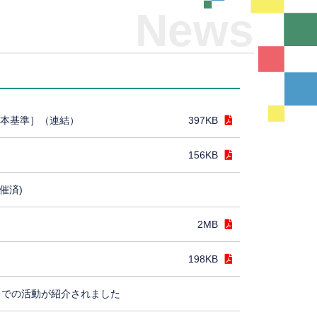
News
日本基準］（連結）
397KB
156KB
催済)
2MB
198KB
レでの活動が紹介されました