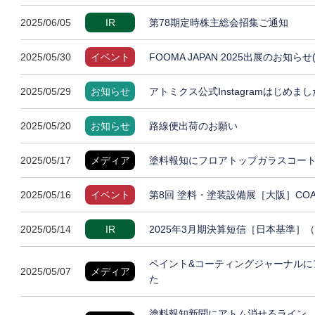
2025/06/05
IR
第78期定時株主総会招集ご通知
2025/05/30
イベント
FOOMA JAPAN 2025出展のお知らせ
2025/05/29
お知らせ
アトミクス公式Instagramはじめまし
2025/05/20
お知らせ
路線便出荷のお願い
2025/05/17
メディア
塗料報知にフロアトップガラスコート
2025/05/16
イベント
第8回 塗料・塗装設備展［大阪］COAT
2025/05/14
IR
2025年3月期決算短信［日本基準］
ペイント&コーティングジャーナルに
2025/05/07
メディア
た
塗料報知新聞にアトム消せるライン