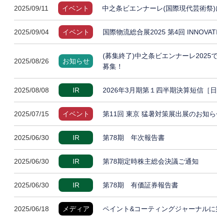
2025/09/11
イベント
中之条ビエンナーレ(国際現代芸術祭)
2025/09/04
イベント
国際物流総合展2025 第4回 INNOVA
(募集終了)中之条ビエンナーレ202
2025/08/26
お知らせ
募集！
2025/08/08
IR
2026年3月期第１四半期決算短信［
2025/07/15
イベント
第11回 東京 猛暑対策展出展のお知ら
2025/06/30
IR
第78期 年次報告書
2025/06/30
IR
第78期定時株主総会決議ご通知
2025/06/30
IR
第78期 有価証券報告書
2025/06/18
メディア
ペイント&コーティングジャーナルに