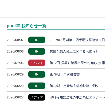
pool年 お知らせ一覧
2026/08/07
IR
2027年3月期第１四半期決算短信［
2026/08/06
IR
業績予想の修正に関するお知らせ
2026/07/06
イベント
第12回 猛暑対策展出展のお知らせ(開
2026/06/29
IR
第79期 年次報告書
2026/06/29
IR
第79期 定時株主総会決議ご通知
2026/06/27
メディア
塗料報知に当社の中之条ビエンナー