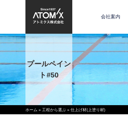
会社案内
プールペイン
ト#50
ホーム
»
工程から選ぶ
»
仕上げ材(上塗り材)