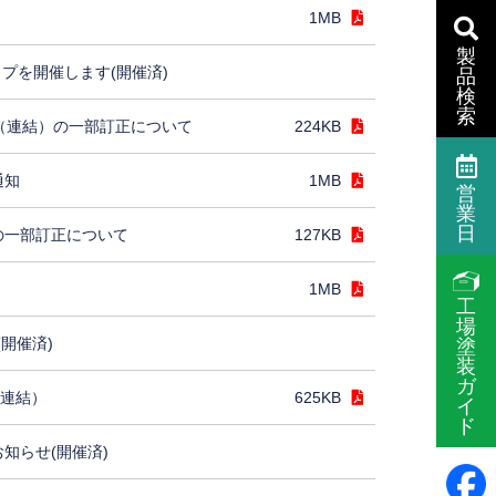
1MB
製
プを開催します(開催済)
品
検
索
］（連結）の一部訂正について
224KB
通知
1MB
営
業
日
の一部訂正について
127KB
1MB
工
場
(開催済)
塗
装
ガ
（連結）
625KB
イ
ド
お知らせ(開催済)