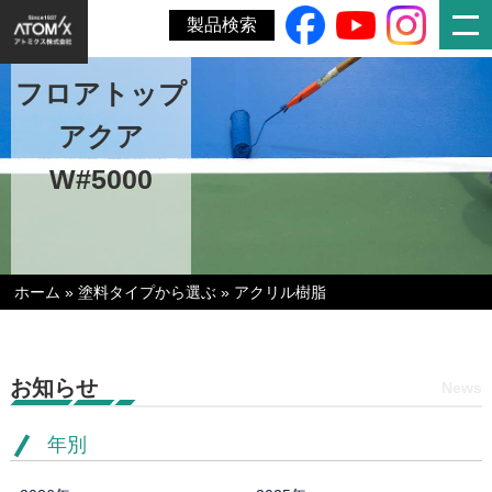
製品検索
フロアトップ
アクア
W#5000
ホーム
»
塗料タイプから選ぶ
»
アクリル樹脂
お知らせ
News
年別