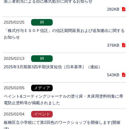
第三者割当による自己株式処分に関するお知らせ
282KB
2025/02/25
IR
「株式付与ＥＳＯＰ信託」の信託期間延長および追加拠出に関する
お知らせ
376KB
2025/02/13
IR
2025年3月期第3四半期決算短信［日本基準］（連結）
543KB
2025/02/05
メディア
ペイント&コーティングジャーナルの塗り床・木床用塗料特集に帯
電防止塗料等が掲載されました
2025/02/04
イベント
板橋区立小学校にて第2回色のワークショップを開催します(開催
済)