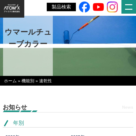
製品検索
ウマールチュ
ーブカラー
ホーム
»
機能別
»
速乾性
お知らせ
News
年別