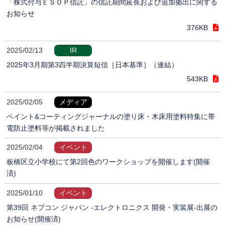
「株式付与ＥＳＯＰ信託」の信託期間延長および追加拠出に関する
お知らせ
376KB
2025/02/13
IR
2025年3月期第3四半期決算短信［日本基準］（連結）
543KB
2025/02/05
メディア
ペイント&コーティングジャーナルの塗り床・木床用塗料特集に帯
電防止塗料等が掲載されました
2025/02/04
イベント
板橋区立小学校にて第2回色のワークショップを開催します(開催
済)
2025/01/10
イベント
第39回 ネプコン ジャパン -エレクトロニクス 開発・実装展-出展の
お知らせ(開催済)