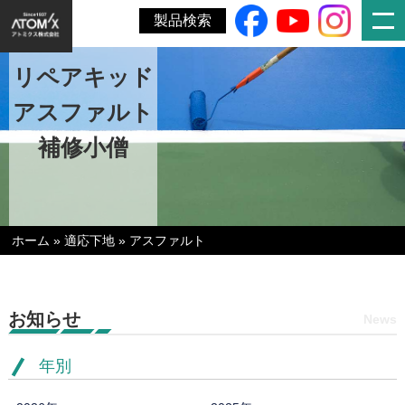
製品検索
リペアキッド
アスファルト
補修小僧
ホーム
»
適応下地
»
アスファルト
お知らせ
News
年別