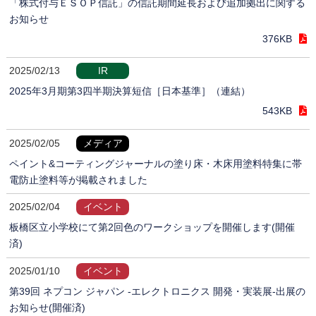
「株式付与ＥＳＯＰ信託」の信託期間延長および追加拠出に関する
お知らせ
376KB
2025/02/13
IR
2025年3月期第3四半期決算短信［日本基準］（連結）
543KB
2025/02/05
メディア
ペイント&コーティングジャーナルの塗り床・木床用塗料特集に帯
電防止塗料等が掲載されました
2025/02/04
イベント
板橋区立小学校にて第2回色のワークショップを開催します(開催
済)
2025/01/10
イベント
第39回 ネプコン ジャパン -エレクトロニクス 開発・実装展-出展の
お知らせ(開催済)