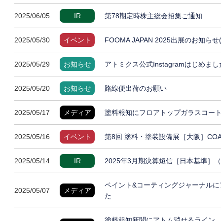
2025/06/05
IR
第78期定時株主総会招集ご通知
2025/05/30
イベント
FOOMA JAPAN 2025出展のお知らせ
2025/05/29
お知らせ
アトミクス公式Instagramはじめまし
2025/05/20
お知らせ
路線便出荷のお願い
2025/05/17
メディア
塗料報知にフロアトップガラスコート
2025/05/16
イベント
第8回 塗料・塗装設備展［大阪］COAT
2025/05/14
IR
2025年3月期決算短信［日本基準］
ペイント&コーティングジャーナルに
2025/05/07
メディア
た
塗料報知新聞にアトム消せるライン