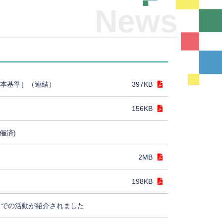
News
日本基準］（連結）
397KB
156KB
催済)
2MB
198KB
レでの活動が紹介されました