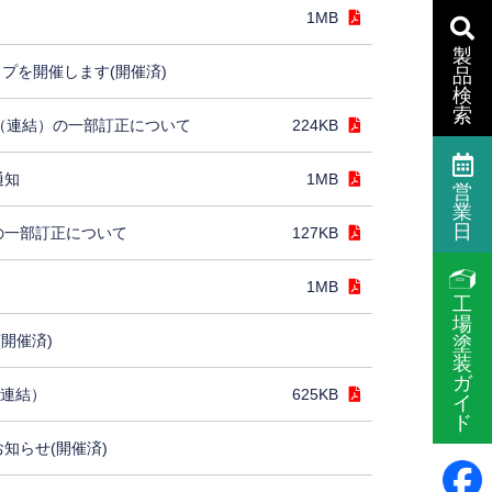
1MB
製
プを開催します(開催済)
品
検
索
］（連結）の一部訂正について
224KB
通知
1MB
営
業
日
の一部訂正について
127KB
1MB
工
場
(開催済)
塗
装
ガ
（連結）
625KB
イ
ド
お知らせ(開催済)