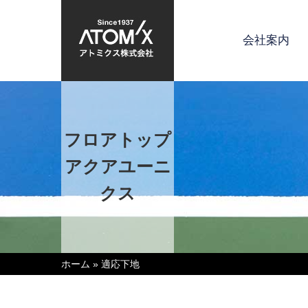
会社案内
フロアトップ
アクアユーニ
クス
ホーム
»
適応下地