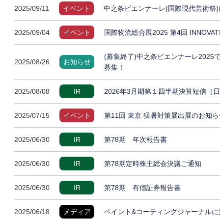
2025/09/11
イベント
中之条ビエンナーレ(国際現代芸術祭)
2025/09/04
イベント
国際物流総合展2025 第4回 INNOVA
(募集終了)中之条ビエンナーレ202
2025/08/26
お知らせ
募集！
2025/08/08
IR
2026年3月期第１四半期決算短信［
2025/07/15
イベント
第11回 東京 猛暑対策展出展のお知ら
2025/06/30
IR
第78期 年次報告書
2025/06/30
IR
第78期定時株主総会決議ご通知
2025/06/30
IR
第78期 有価証券報告書
2025/06/18
メディア
ペイント&コーティングジャーナルに