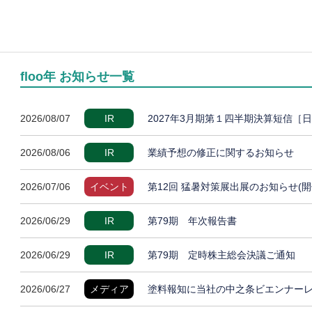
floo年 お知らせ一覧
2026/08/07
IR
2027年3月期第１四半期決算短信［
2026/08/06
IR
業績予想の修正に関するお知らせ
2026/07/06
イベント
第12回 猛暑対策展出展のお知らせ(開
2026/06/29
IR
第79期 年次報告書
2026/06/29
IR
第79期 定時株主総会決議ご通知
2026/06/27
メディア
塗料報知に当社の中之条ビエンナー