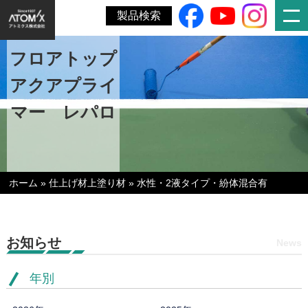
製品検索
フロアトップ
アクアプライ
マー レパロ
ホーム
»
仕上げ材上塗り材
»
水性・2液タイプ・紛体混合有
お知らせ
News
年別