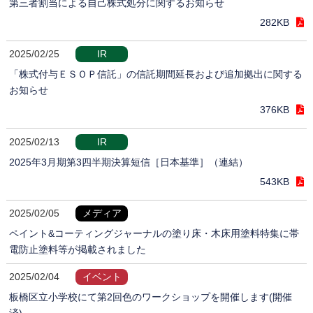
第三者割当による自己株式処分に関するお知らせ
282KB
2025/02/25
IR
「株式付与ＥＳＯＰ信託」の信託期間延長および追加拠出に関する
お知らせ
376KB
2025/02/13
IR
2025年3月期第3四半期決算短信［日本基準］（連結）
543KB
2025/02/05
メディア
ペイント&コーティングジャーナルの塗り床・木床用塗料特集に帯
電防止塗料等が掲載されました
2025/02/04
イベント
板橋区立小学校にて第2回色のワークショップを開催します(開催
済)