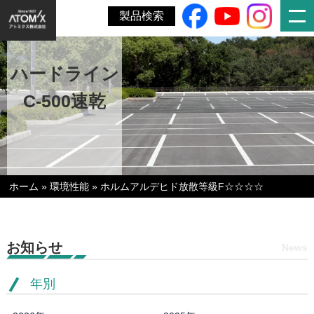
製品検索
ハードライン
C-500速乾
ホーム
»
環境性能
»
ホルムアルデヒド放散等級F☆☆☆☆
お知らせ
News
年別