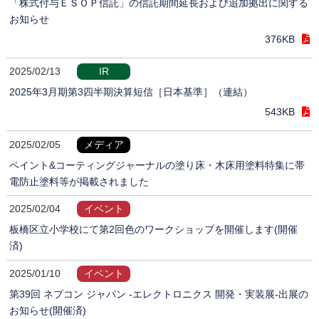
「株式付与ＥＳＯＰ信託」の信託期間延長および追加拠出に関する
お知らせ
376KB
2025/02/13
IR
2025年3月期第3四半期決算短信［日本基準］（連結）
543KB
2025/02/05
メディア
ペイント&コーティングジャーナルの塗り床・木床用塗料特集に帯
電防止塗料等が掲載されました
2025/02/04
イベント
板橋区立小学校にて第2回色のワークショップを開催します(開催
済)
2025/01/10
イベント
第39回 ネプコン ジャパン -エレクトロニクス 開発・実装展-出展の
お知らせ(開催済)