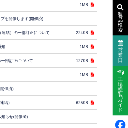
1MB
製
プを開催します(開催済)
品
検
索
］（連結）の一部訂正について
224KB
通知
1MB
営
業
日
の一部訂正について
127KB
1MB
工
場
(開催済)
塗
装
ガ
（連結）
625KB
イ
ド
お知らせ(開催済)