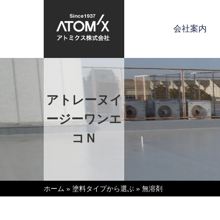
会社案内
アトレーヌイ
ージーワンエ
コＮ
ホーム
»
塗料タイプから選ぶ
»
無溶剤