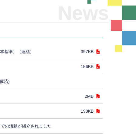
News
日本基準］（連結）
397KB
156KB
催済)
2MB
198KB
レでの活動が紹介されました