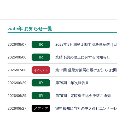
wate年 お知らせ一覧
2026/08/07
IR
2027年3月期第１四半期決算短信［
2026/08/06
IR
業績予想の修正に関するお知らせ
2026/07/06
イベント
第12回 猛暑対策展出展のお知らせ(開
2026/06/29
IR
第79期 年次報告書
2026/06/29
IR
第79期 定時株主総会決議ご通知
2026/06/27
メディア
塗料報知に当社の中之条ビエンナー