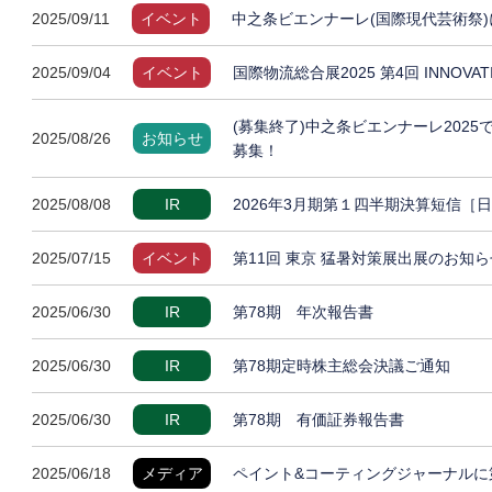
2025/09/11
イベント
中之条ビエンナーレ(国際現代芸術祭)
2025/09/04
イベント
国際物流総合展2025 第4回 INNOVA
(募集終了)中之条ビエンナーレ202
2025/08/26
お知らせ
募集！
2025/08/08
IR
2026年3月期第１四半期決算短信［
2025/07/15
イベント
第11回 東京 猛暑対策展出展のお知ら
2025/06/30
IR
第78期 年次報告書
2025/06/30
IR
第78期定時株主総会決議ご通知
2025/06/30
IR
第78期 有価証券報告書
2025/06/18
メディア
ペイント&コーティングジャーナルに