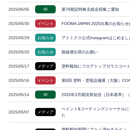
2025/06/05
IR
第78期定時株主総会招集ご通知
2025/05/30
イベント
FOOMA JAPAN 2025出展のお知らせ
2025/05/29
お知らせ
アトミクス公式Instagramはじめまし
2025/05/20
お知らせ
路線便出荷のお願い
2025/05/17
メディア
塗料報知にフロアトップガラスコート
2025/05/16
イベント
第8回 塗料・塗装設備展［大阪］COAT
2025/05/14
IR
2025年3月期決算短信［日本基準］
ペイント&コーティングジャーナルに
2025/05/07
メディア
た
塗料報知新聞にアトム消せるライン