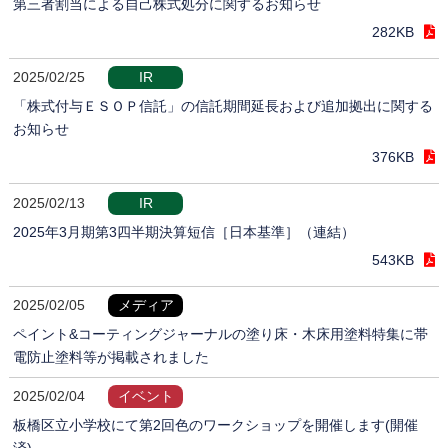
第三者割当による自己株式処分に関するお知らせ
282KB
2025/02/25
IR
「株式付与ＥＳＯＰ信託」の信託期間延長および追加拠出に関する
お知らせ
376KB
2025/02/13
IR
2025年3月期第3四半期決算短信［日本基準］（連結）
543KB
2025/02/05
メディア
ペイント&コーティングジャーナルの塗り床・木床用塗料特集に帯
電防止塗料等が掲載されました
2025/02/04
イベント
板橋区立小学校にて第2回色のワークショップを開催します(開催
済)