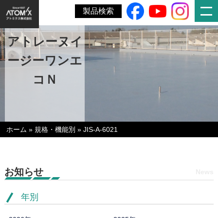
製品検索
アトレーヌイ
ージーワンエ
コＮ
ホーム
»
規格・機能別
»
JIS-A-6021
お知らせ
News
年別