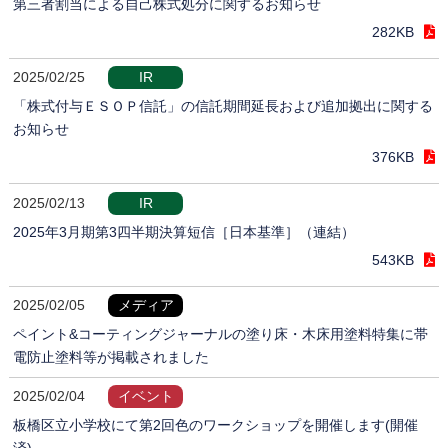
第三者割当による自己株式処分に関するお知らせ
282KB
2025/02/25
IR
「株式付与ＥＳＯＰ信託」の信託期間延長および追加拠出に関する
お知らせ
376KB
2025/02/13
IR
2025年3月期第3四半期決算短信［日本基準］（連結）
543KB
2025/02/05
メディア
ペイント&コーティングジャーナルの塗り床・木床用塗料特集に帯
電防止塗料等が掲載されました
2025/02/04
イベント
板橋区立小学校にて第2回色のワークショップを開催します(開催
済)