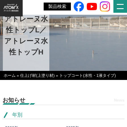
製品検索
アトレーヌ水
性トップL／
アトレーヌ水
性トップH
ホーム
»
仕上げ材(上塗り材)
»
トップコート(水性・1液タイプ)
お知らせ
News
年別