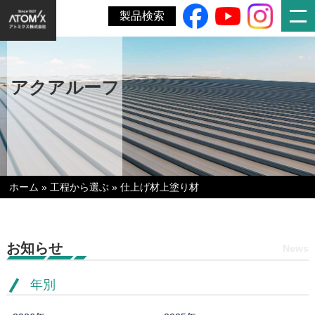
製品検索
アクアルーフ
ホーム
»
工程から選ぶ
»
仕上げ材上塗り材
お知らせ
News
年別