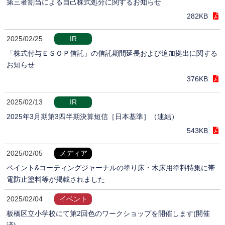
第三者割当による自己株式処分に関するお知らせ
282KB
2025/02/25
IR
「株式付与ＥＳＯＰ信託」の信託期間延長および追加拠出に関する
お知らせ
376KB
2025/02/13
IR
2025年3月期第3四半期決算短信［日本基準］（連結）
543KB
2025/02/05
メディア
ペイント&コーティングジャーナルの塗り床・木床用塗料特集に帯
電防止塗料等が掲載されました
2025/02/04
イベント
板橋区立小学校にて第2回色のワークショップを開催します(開催
済)