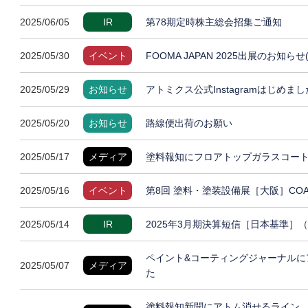
2025/06/05
IR
第78期定時株主総会招集ご通知
2025/05/30
イベント
FOOMA JAPAN 2025出展のお知らせ
2025/05/29
お知らせ
アトミクス公式Instagramはじめまし
2025/05/20
お知らせ
路線便出荷のお願い
2025/05/17
メディア
塗料報知にフロアトップガラスコート
2025/05/16
イベント
第8回 塗料・塗装設備展［大阪］COAT
2025/05/14
IR
2025年3月期決算短信［日本基準］
ペイント&コーティングジャーナルに
2025/05/07
メディア
た
塗料報知新聞にアトム消せるライン