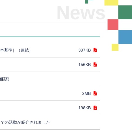
News
日本基準］（連結）
397KB
156KB
催済)
2MB
198KB
レでの活動が紹介されました