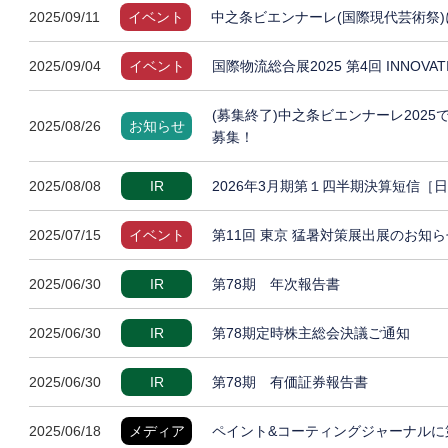
2025/09/11
イベント
中之条ビエンナーレ(国際現代芸術祭)
2025/09/04
イベント
国際物流総合展2025 第4回 INNOVA
(募集終了)中之条ビエンナーレ202
2025/08/26
お知らせ
募集！
2025/08/08
IR
2026年3月期第１四半期決算短信［
2025/07/15
イベント
第11回 東京 猛暑対策展出展のお知ら
2025/06/30
IR
第78期 年次報告書
2025/06/30
IR
第78期定時株主総会決議ご通知
2025/06/30
IR
第78期 有価証券報告書
2025/06/18
メディア
ペイント&コーティングジャーナルに