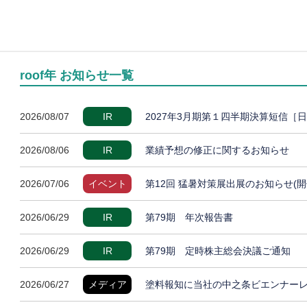
roof年 お知らせ一覧
2026/08/07
IR
2027年3月期第１四半期決算短信［
2026/08/06
IR
業績予想の修正に関するお知らせ
2026/07/06
イベント
第12回 猛暑対策展出展のお知らせ(開
2026/06/29
IR
第79期 年次報告書
2026/06/29
IR
第79期 定時株主総会決議ご通知
2026/06/27
メディア
塗料報知に当社の中之条ビエンナー