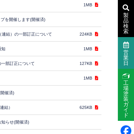
1MB
製
プを開催します(開催済)
品
検
索
］（連結）の一部訂正について
224KB
通知
1MB
営
業
日
の一部訂正について
127KB
1MB
工
場
(開催済)
塗
装
ガ
（連結）
625KB
イ
ド
お知らせ(開催済)