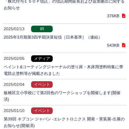
「株式付与ＥＳＯＰ信託」の信託期間延長および追加拠出に関する
お知らせ
376KB
2025/02/13
IR
2025年3月期第3四半期決算短信［日本基準］（連結）
543KB
2025/02/05
メディア
ペイント&コーティングジャーナルの塗り床・木床用塗料特集に帯
電防止塗料等が掲載されました
2025/02/04
イベント
板橋区立小学校にて第2回色のワークショップを開催します(開催
済)
2025/01/10
イベント
第39回 ネプコン ジャパン -エレクトロニクス 開発・実装展-出展の
お知らせ(開催済)