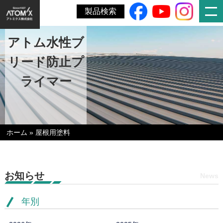
製品検索
アトム水性ブ
リード防止プ
ライマー
ホーム
»
屋根用塗料
お知らせ
News
年別