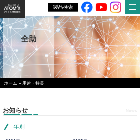
製品検索
全助
ホーム
»
用途・特長
お知らせ
News
年別