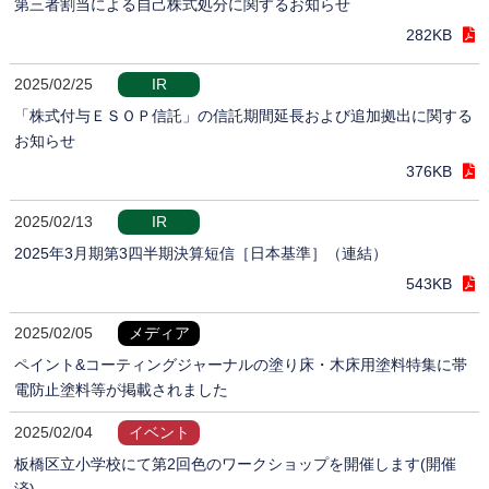
第三者割当による自己株式処分に関するお知らせ
282KB
2025/02/25
IR
「株式付与ＥＳＯＰ信託」の信託期間延長および追加拠出に関する
お知らせ
376KB
2025/02/13
IR
2025年3月期第3四半期決算短信［日本基準］（連結）
543KB
2025/02/05
メディア
ペイント&コーティングジャーナルの塗り床・木床用塗料特集に帯
電防止塗料等が掲載されました
2025/02/04
イベント
板橋区立小学校にて第2回色のワークショップを開催します(開催
済)