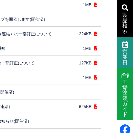
1MB
製
プを開催します(開催済)
品
検
索
］（連結）の一部訂正について
224KB
通知
1MB
営
業
日
の一部訂正について
127KB
1MB
工
場
(開催済)
塗
装
ガ
（連結）
625KB
イ
ド
お知らせ(開催済)