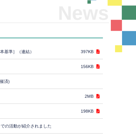
News
日本基準］（連結）
397KB
156KB
催済)
2MB
198KB
レでの活動が紹介されました