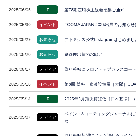
2025/06/05
IR
第78期定時株主総会招集ご通知
2025/05/30
イベント
FOOMA JAPAN 2025出展のお知らせ
2025/05/29
お知らせ
アトミクス公式Instagramはじめまし
2025/05/20
お知らせ
路線便出荷のお願い
2025/05/17
メディア
塗料報知にフロアトップガラスコート
2025/05/16
イベント
第8回 塗料・塗装設備展［大阪］COAT
2025/05/14
IR
2025年3月期決算短信［日本基準］
ペイント&コーティングジャーナルに
2025/05/07
メディア
た
塗料報知新聞にアトム消せるライン