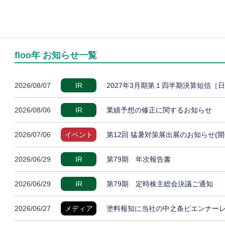
floo年 お知らせ一覧
2026/08/07
IR
2027年3月期第１四半期決算短信［
2026/08/06
IR
業績予想の修正に関するお知らせ
2026/07/06
イベント
第12回 猛暑対策展出展のお知らせ(開
2026/06/29
IR
第79期 年次報告書
2026/06/29
IR
第79期 定時株主総会決議ご通知
2026/06/27
メディア
塗料報知に当社の中之条ビエンナー