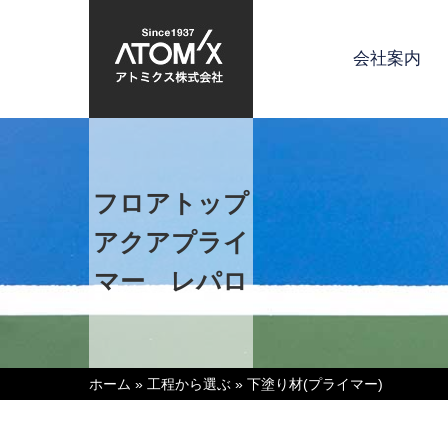
会社案内
フロアトップ
アクアプライ
マー レパロ
ホーム
»
工程から選ぶ
»
下塗り材(プライマー)