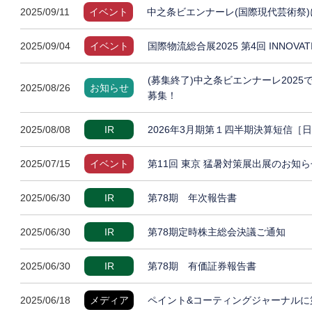
2025/09/11
イベント
中之条ビエンナーレ(国際現代芸術祭)
2025/09/04
イベント
国際物流総合展2025 第4回 INNOVA
(募集終了)中之条ビエンナーレ202
2025/08/26
お知らせ
募集！
2025/08/08
IR
2026年3月期第１四半期決算短信［
2025/07/15
イベント
第11回 東京 猛暑対策展出展のお知ら
2025/06/30
IR
第78期 年次報告書
2025/06/30
IR
第78期定時株主総会決議ご通知
2025/06/30
IR
第78期 有価証券報告書
2025/06/18
メディア
ペイント&コーティングジャーナルに