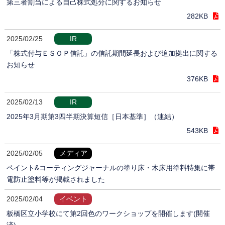
第三者割当による自己株式処分に関するお知らせ
282KB
2025/02/25
IR
「株式付与ＥＳＯＰ信託」の信託期間延長および追加拠出に関する
お知らせ
376KB
2025/02/13
IR
2025年3月期第3四半期決算短信［日本基準］（連結）
543KB
2025/02/05
メディア
ペイント&コーティングジャーナルの塗り床・木床用塗料特集に帯
電防止塗料等が掲載されました
2025/02/04
イベント
板橋区立小学校にて第2回色のワークショップを開催します(開催
済)