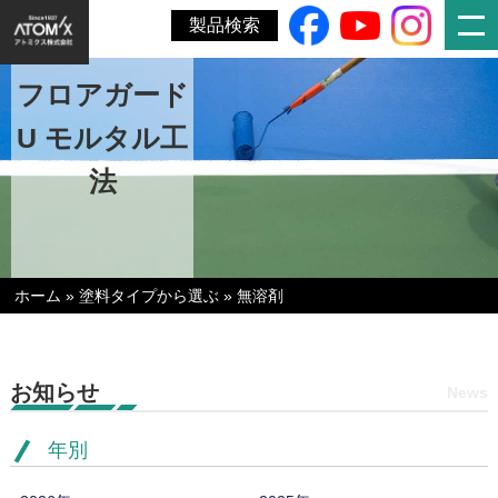
製品検索
フロアガード
U モルタル工
法
ホーム
»
塗料タイプから選ぶ
»
無溶剤
お知らせ
News
年別