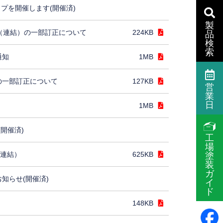
プを開催します(開催済)
製
］（連結）の一部訂正について
224KB
品
検
索
通知
1MB
の一部訂正について
127KB
営
業
日
1MB
(開催済)
工
場
（連結）
625KB
塗
装
ガ
お知らせ(開催済)
イ
ド
148KB