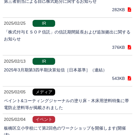
第三者割当による自己株式処分に関するお知らせ
282KB
2025/02/25
IR
「株式付与ＥＳＯＰ信託」の信託期間延長および追加拠出に関する
お知らせ
376KB
2025/02/13
IR
2025年3月期第3四半期決算短信［日本基準］（連結）
543KB
2025/02/05
メディア
ペイント&コーティングジャーナルの塗り床・木床用塗料特集に帯
電防止塗料等が掲載されました
2025/02/04
イベント
板橋区立小学校にて第2回色のワークショップを開催します(開催
済)