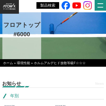
製品検索
フロアトップ
#6000
ホーム
»
環境性能
»
ホルムアルデヒド放散等級F☆☆☆
お知らせ
News
年別