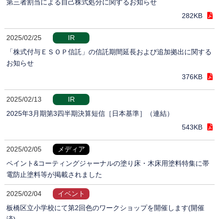
第三者割当による自己株式処分に関するお知らせ
282KB
2025/02/25
IR
「株式付与ＥＳＯＰ信託」の信託期間延長および追加拠出に関する
お知らせ
376KB
2025/02/13
IR
2025年3月期第3四半期決算短信［日本基準］（連結）
543KB
2025/02/05
メディア
ペイント&コーティングジャーナルの塗り床・木床用塗料特集に帯
電防止塗料等が掲載されました
2025/02/04
イベント
板橋区立小学校にて第2回色のワークショップを開催します(開催
済)