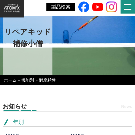
製品検索
リペアキッド
補修小僧
ホーム
»
機能別
»
耐摩耗性
お知らせ
News
年別