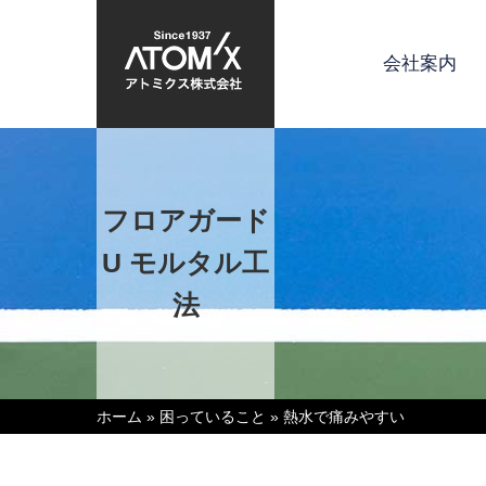
会社案内
フロアガード
U モルタル工
法
ホーム
»
困っていること
»
熱水で痛みやすい