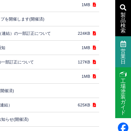
1MB
製
プを開催します(開催済)
品
検
索
］（連結）の一部訂正について
224KB
通知
1MB
営
業
日
の一部訂正について
127KB
1MB
工
場
(開催済)
塗
装
ガ
（連結）
625KB
イ
ド
お知らせ(開催済)