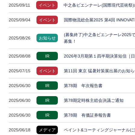
2025/09/11
イベント
中之条ビエンナーレ(国際現代芸術祭)
2025/09/04
イベント
国際物流総合展2025 第4回 INNOVA
(募集終了)中之条ビエンナーレ202
2025/08/26
お知らせ
募集！
2025/08/08
IR
2026年3月期第１四半期決算短信［
2025/07/15
イベント
第11回 東京 猛暑対策展出展のお知ら
2025/06/30
IR
第78期 年次報告書
2025/06/30
IR
第78期定時株主総会決議ご通知
2025/06/30
IR
第78期 有価証券報告書
2025/06/18
メディア
ペイント&コーティングジャーナルに