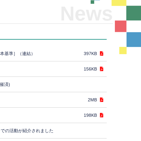
News
日本基準］（連結）
397KB
156KB
催済)
2MB
198KB
レでの活動が紹介されました