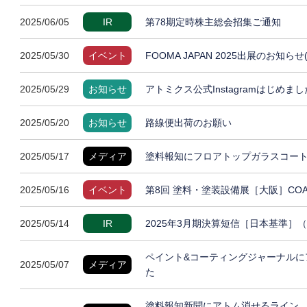
2025/06/05
IR
第78期定時株主総会招集ご通知
2025/05/30
イベント
FOOMA JAPAN 2025出展のお知らせ
2025/05/29
お知らせ
アトミクス公式Instagramはじめまし
2025/05/20
お知らせ
路線便出荷のお願い
2025/05/17
メディア
塗料報知にフロアトップガラスコート
2025/05/16
イベント
第8回 塗料・塗装設備展［大阪］COAT
2025/05/14
IR
2025年3月期決算短信［日本基準］
ペイント&コーティングジャーナルに
2025/05/07
メディア
た
塗料報知新聞にアトム消せるライン