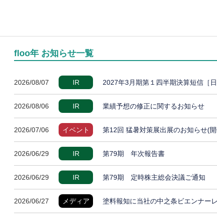
floo年 お知らせ一覧
2026/08/07
IR
2027年3月期第１四半期決算短信［
2026/08/06
IR
業績予想の修正に関するお知らせ
2026/07/06
イベント
第12回 猛暑対策展出展のお知らせ(開
2026/06/29
IR
第79期 年次報告書
2026/06/29
IR
第79期 定時株主総会決議ご通知
2026/06/27
メディア
塗料報知に当社の中之条ビエンナー