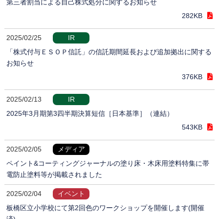
第三者割当による自己株式処分に関するお知らせ
282KB
2025/02/25
IR
「株式付与ＥＳＯＰ信託」の信託期間延長および追加拠出に関する
お知らせ
376KB
2025/02/13
IR
2025年3月期第3四半期決算短信［日本基準］（連結）
543KB
2025/02/05
メディア
ペイント&コーティングジャーナルの塗り床・木床用塗料特集に帯
電防止塗料等が掲載されました
2025/02/04
イベント
板橋区立小学校にて第2回色のワークショップを開催します(開催
済)