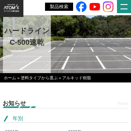
製品検索
ハードライン
C-500速乾
ホーム
»
塗料タイプから選ぶ
»
アルキッド樹脂
お知らせ
News
年別