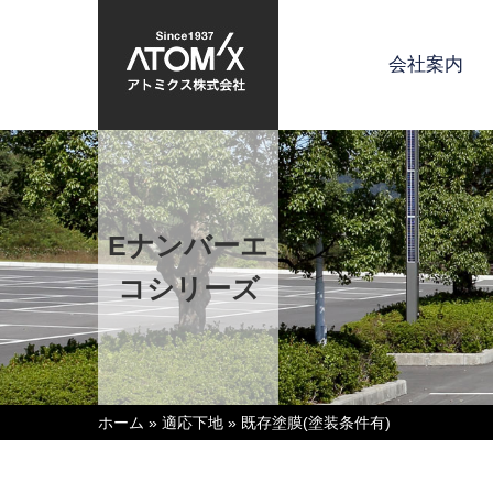
会社案内
Eナンバーエ
コシリーズ
ホーム
»
適応下地
»
既存塗膜(塗装条件有)