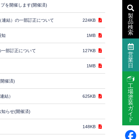
プを開催します(開催済)
製
］（連結）の一部訂正について
224KB
品
検
索
通知
1MB
の一部訂正について
127KB
営
業
日
1MB
(開催済)
工
場
（連結）
625KB
塗
装
ガ
お知らせ(開催済)
イ
ド
148KB