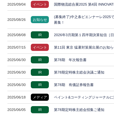
2025/09/04
イベント
国際物流総合展2025 第4回 INNOVA
(募集終了)中之条ビエンナーレ202
2025/08/26
お知らせ
募集！
2025/08/08
IR
2026年3月期第１四半期決算短信［
2025/07/15
イベント
第11回 東京 猛暑対策展出展のお知ら
2025/06/30
IR
第78期 年次報告書
2025/06/30
IR
第78期定時株主総会決議ご通知
2025/06/30
IR
第78期 有価証券報告書
2025/06/18
メディア
ペイント&コーティングジャーナルに
2025/06/05
IR
第78期定時株主総会招集ご通知