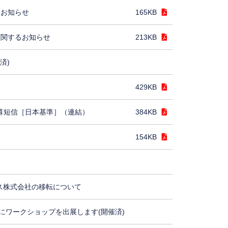
るお知らせ
165KB
に関するお知らせ
213KB
済)
429KB
決算短信［日本基準］（連結）
384KB
154KB
ス株式会社の移転について
にワークショップを出展します(開催済)