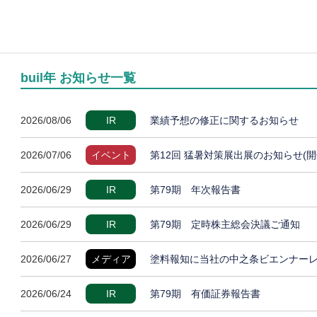
buil年 お知らせ一覧
2026/08/06
IR
業績予想の修正に関するお知らせ
2026/07/06
イベント
第12回 猛暑対策展出展のお知らせ(開
2026/06/29
IR
第79期 年次報告書
2026/06/29
IR
第79期 定時株主総会決議ご通知
2026/06/27
メディア
塗料報知に当社の中之条ビエンナー
2026/06/24
IR
第79期 有価証券報告書