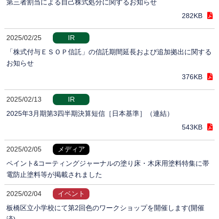
第三者割当による自己株式処分に関するお知らせ
282KB
2025/02/25
IR
「株式付与ＥＳＯＰ信託」の信託期間延長および追加拠出に関する
お知らせ
376KB
2025/02/13
IR
2025年3月期第3四半期決算短信［日本基準］（連結）
543KB
2025/02/05
メディア
ペイント&コーティングジャーナルの塗り床・木床用塗料特集に帯
電防止塗料等が掲載されました
2025/02/04
イベント
板橋区立小学校にて第2回色のワークショップを開催します(開催
済)