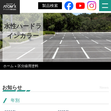
製品検索
水性ハードラ
インカラー
ホーム
»
区分線用塗料
お知らせ
News
年別